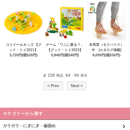
コリドールキッズ 【グ
ゲーム「ワニに乗る？」
木馬育（モクバイク）
ッド・トイ2021】
【グッド・トイ2023】
中 [カタログ掲載]
5,720円(税520円)
5,940円(税540円)
6,050円(税550円)
228
64
84
全
商品
-
表示
< Prev
Next >
カテゴリーから探す
ガラガラ・にぎにぎ・歯固め