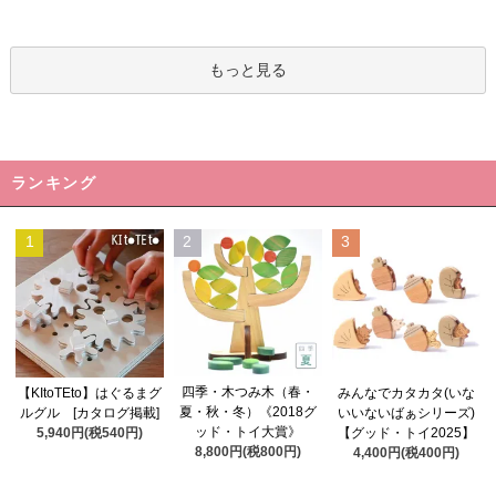
もっと見る
ランキング
1
2
3
四季・木つみ木（春・
【KItoTEto】はぐるまグ
みんなでカタカタ(いな
夏・秋・冬）《2018グ
ルグル [カタログ掲載]
いいないばぁシリーズ)
ッド・トイ大賞》
5,940円(税540円)
【グッド・トイ2025】
8,800円(税800円)
4,400円(税400円)