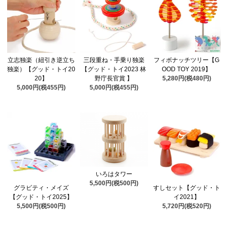
立志独楽（紐引き逆立ち
三段重ね・手乗り独楽
フィボナッチツリー【G
独楽）【グッド・トイ20
【グッド・トイ2023 林
OOD TOY 2019】
20】
野庁長官賞 】
5,280円(税480円)
5,000円(税455円)
5,000円(税455円)
いろはタワー
5,500円(税500円)
グラビティ・メイズ
すしセット【グッド・ト
【グッド・トイ2025】
イ2021】
5,500円(税500円)
5,720円(税520円)