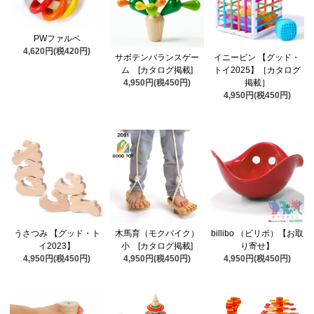
PWファルベ
4,620円(税420円)
サボテンバランスゲー
イニービン 【グッド・
ム [カタログ掲載]
トイ2025】［カタログ
4,950円(税450円)
掲載］
4,950円(税450円)
うさつみ 【グッド・ト
木馬育（モクバイク）
billibo （ビリボ）【お取
イ2023】
小 [カタログ掲載]
り寄せ】
4,950円(税450円)
4,950円(税450円)
4,950円(税450円)