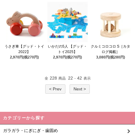
うさぎ車【グッド・トイ
いかだの5人 【グッド・
クルミコロコロ S［カタ
2022】
トイ2025】
ログ掲載］
2,970円(税270円)
2,970円(税270円)
3,080円(税280円)
228
22
42
全
商品
-
表示
< Prev
Next >
カテゴリーから探す
ガラガラ・にぎにぎ・歯固め