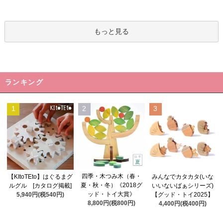
もっと見る
ランキング
1
2
3
四季・木つみ木（春・
【KItoTEto】はぐるまグ
みんなでカタカタ(いな
夏・秋・冬）《2018グ
ルグル [カタログ掲載]
いいないばぁシリーズ)
ッド・トイ大賞》
5,940円(税540円)
【グッド・トイ2025】
8,800円(税800円)
4,400円(税400円)