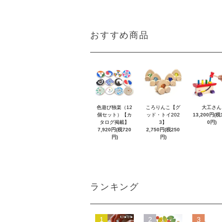
おすすめ商品
色遊び独楽（12
ころりんこ【グ
大工さん
個セット）【カ
ッド・トイ202
13,200円(税1
タログ掲載】
3】
0円)
7,920円(税720
2,750円(税250
円)
円)
ランキング
1
2
3