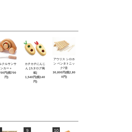
アウリス シロホ
ン ペンタトニッ
ルクルサンサ
カチカチにんじ
ク7音
ンカー＋
ん [カタログ掲
30,800円(税2,80
700円(税700
載]
0円)
円)
1,540円(税140
円)
9
10