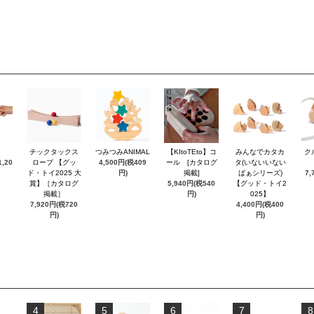
チックタックス
つみつみANIMAL
【KItoTEto】コ
みんなでカタカ
ク
,20
ロープ 【グッ
4,500円(税409
ール [カタログ
タ(いないいない
ド・トイ2025 大
円)
掲載]
ばぁシリーズ)
7,
賞】［カタログ
5,940円(税540
【グッド・トイ2
掲載］
円)
025】
7,920円(税720
4,400円(税400
円)
円)
4
5
6
7
8