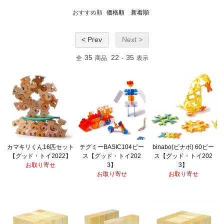
おすすめ順
価格順
新着順
< Prev
Next >
35
22
35
全
商品
-
表示
カマキリくん16匹セット
テグミーBASIC104ピー
binabo(ビナボ) 60ピー
【グッド・トイ2022】
ス【グッド・トイ202
ス【グッド・トイ202
お取り寄せ
3】
3】
お取り寄せ
お取り寄せ