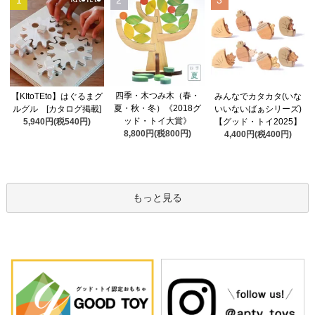
1
2
3
四季・木つみ木（春・
【KItoTEto】はぐるまグ
みんなでカタカタ(いな
夏・秋・冬）《2018グ
ルグル [カタログ掲載]
いいないばぁシリーズ)
ッド・トイ大賞》
5,940円(税540円)
【グッド・トイ2025】
8,800円(税800円)
4,400円(税400円)
もっと見る