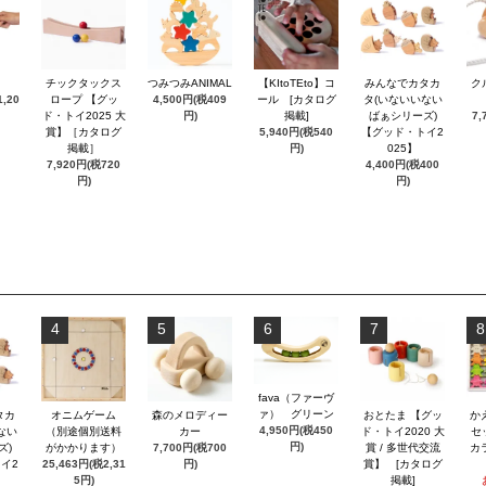
チックタックス
つみつみANIMAL
【KItoTEto】コ
みんなでカタカ
ク
,20
ロープ 【グッ
4,500円(税409
ール [カタログ
タ(いないいない
ド・トイ2025 大
円)
掲載]
ばぁシリーズ)
7,
賞】［カタログ
5,940円(税540
【グッド・トイ2
掲載］
円)
025】
7,920円(税720
4,400円(税400
円)
円)
4
5
6
7
8
fava（ファーヴ
ァ） グリーン
タカ
オニムゲーム
森のメロディー
おとたま 【グッ
か
4,950円(税450
ない
（別途個別送料
カー
ド・トイ2020 大
セ
円)
ズ)
がかかります）
7,700円(税700
賞 / 多世代交流
カ
イ2
25,463円(税2,31
円)
賞】 [カタログ
5円)
掲載]