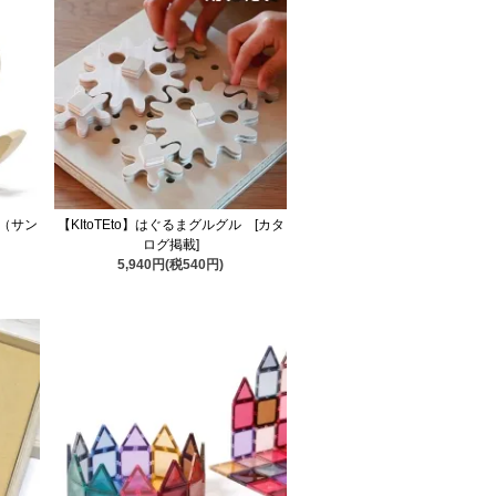
（サン
【KItoTEto】はぐるまグルグル [カタ
ログ掲載]
5,940円(税540円)