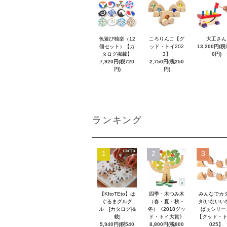
色遊び独楽（12
ころりんこ【グ
大工さん
個セット）【カ
ッド・トイ202
13,200円(税1
タログ掲載】
3】
0円)
7,920円(税720
2,750円(税250
円)
円)
ランキング
1
2
3
【KItoTEto】は
四季・木つみ木
みんなでカ
ぐるまグルグ
（春・夏・秋・
タ(いないい
ル [カタログ掲
冬）《2018グッ
ばぁシリー
載]
ド・トイ大賞》
【グッド・ト
5,940円(税540
8,800円(税800
025】