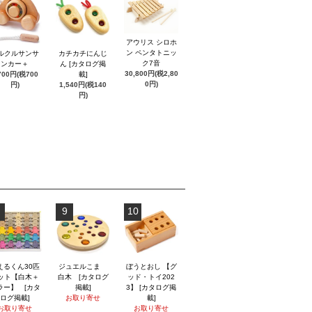
アウリス シロホ
ン ペンタトニッ
ルクルサンサ
カチカチにんじ
ク7音
ンカー＋
ん [カタログ掲
30,800円(税2,80
700円(税700
載]
0円)
円)
1,540円(税140
円)
9
10
えるくん30匹
ジュエルこま
ぼうとおし 【グ
ット【白木＋
白木 [カタログ
ッド・トイ202
ラー】 [カタ
掲載]
3】 [カタログ掲
ログ掲載]
お取り寄せ
載]
お取り寄せ
お取り寄せ