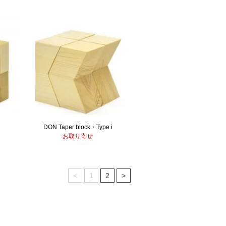
DON Taper block・Type i
お取り寄せ
<
1
2
>