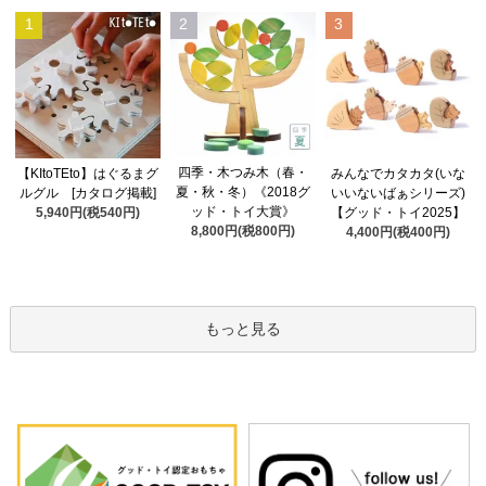
1
2
3
四季・木つみ木（春・
【KItoTEto】はぐるまグ
みんなでカタカタ(いな
夏・秋・冬）《2018グ
ルグル [カタログ掲載]
いいないばぁシリーズ)
ッド・トイ大賞》
5,940円(税540円)
【グッド・トイ2025】
8,800円(税800円)
4,400円(税400円)
もっと見る