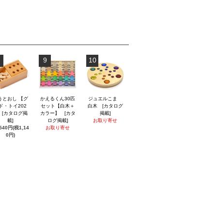
9
10
うとおし 【グ
かえるくん30匹
ジュエルこま
ド・トイ202
セット【白木＋
白木 [カタログ
】 [カタログ掲
カラー】 [カタ
掲載]
載]
ログ掲載]
お取り寄せ
,540円(税1,14
お取り寄せ
0円)