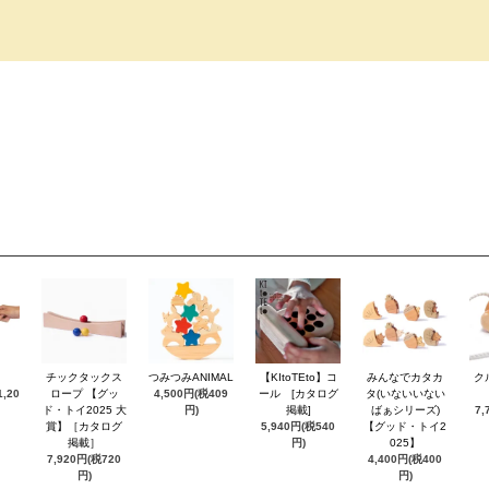
チックタックス
つみつみANIMAL
【KItoTEto】コ
みんなでカタカ
ク
,20
ロープ 【グッ
4,500円(税409
ール [カタログ
タ(いないいない
ド・トイ2025 大
円)
掲載]
ばぁシリーズ)
7,
賞】［カタログ
5,940円(税540
【グッド・トイ2
掲載］
円)
025】
7,920円(税720
4,400円(税400
円)
円)