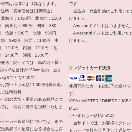
◆送料は地域により異なります。
です。
◆送料（表示価格は消費税込）
・振込み・代金引換はご利用いた
北海道：1430円 北東北：1100
けません。
円 南東北：990円 関東：880
・Amazonポイントはつきません
円 信越：990円 北陸：990円
・Amazonポイントはご利用いた
中部：990円 関西：1100円 中
けません。
国：1210円 四国：1210円 九
：1430円 沖縄：2530円
◆発送可能サイズは、箱の縦・横・
クレジットカード決済
高さの3辺合計が160cm以内、重さ
25kgまでとなります。
お買い上げ金額11,000円(税込)以
使用可能なカードは以下の通りで
上で送料無料
す。
◆一部の大型・重量のある商品につ
VISA / MASTER / DINERS / JCB /
いては、個別に送料を頂戴いたしま
MEX
す。
※いずれも一括払いのみ
◆メーカー直送品については、別の
・当サイトでは、お客様のクレジ
配送業者での配送になる場合もござ
トカード情報を暗号化して送信す