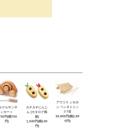
アウリス シロホ
ン ペンタトニッ
ルクルサンサ
カチカチにんじ
ク7音
ンカー＋
ん [カタログ掲
30,800円(税2,80
700円(税700
載]
0円)
円)
1,540円(税140
円)