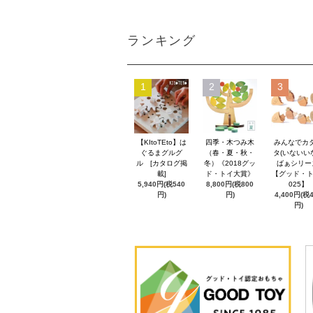
ランキング
1
2
3
【KItoTEto】は
四季・木つみ木
みんなでカ
ぐるまグルグ
（春・夏・秋・
タ(いないい
ル [カタログ掲
冬）《2018グッ
ばぁシリー
載]
ド・トイ大賞》
【グッド・ト
5,940円(税540
8,800円(税800
025】
円)
円)
4,400円(税
円)