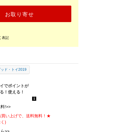
お取り寄せ
く表記
ッド・トイ2019
!>>
のお買い上げで、送料無料！★
く)
ら>>