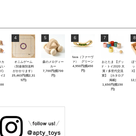
4
5
6
7
8
fava（ファーヴ
ァ） グリーン
タカ
オニムゲーム
森のメロディー
おとたま 【グッ
ぼ
4,950円(税450
ない
（別途個別送料
カー
ド・トイ2020 大
ッ
円)
ズ)
がかかります）
7,700円(税700
賞 / 多世代交流
3
イ2
25,463円(税2,31
円)
賞】 [カタログ
5円)
掲載]
12
400
1,650円(税150
円)