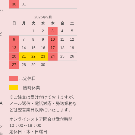
30
31
だ
2026年9月
日
月
火
水
木
金
土
。
1
2
3
4
5
だ
6
7
8
9
10
11
12
13
14
15
16
17
18
19
20
21
22
23
24
25
26
27
28
29
30
…定休日
…臨時休業
※ご注文は受け付けておりますが、
 A
メール返信・電話対応・発送業務な
どは翌営業日以降にいたします。
オンラインストア問合せ受付時間
10：00～18：00
ッ
定休日：木・日曜日
る