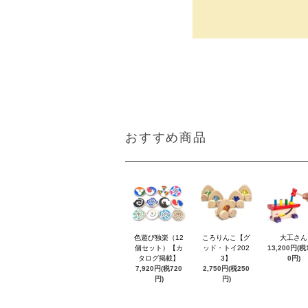
おすすめ商品
色遊び独楽（12
ころりんこ【グ
大工さん
個セット）【カ
ッド・トイ202
13,200円(税1
タログ掲載】
3】
0円)
7,920円(税720
2,750円(税250
円)
円)