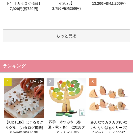
イ2023】
ト）【カタログ掲載】
13,200円(税1,200円)
2,750円(税250円)
7,920円(税720円)
もっと見る
ランキング
1
2
3
四季・木つみ木（春・
【KItoTEto】はぐるまグ
みんなでカタカタ(いな
夏・秋・冬）《2018グ
ルグル [カタログ掲載]
いいないばぁシリーズ)
ッド・トイ大賞》