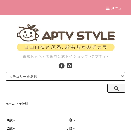
メニュー
東京おもちゃ美術館公式トイショップ -アプティ-
ホーム
>
年齢別
0歳～
1歳～
2歳～
3歳～