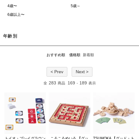
4歳〜
5歳～
6歳以上〜
年齢別
おすすめ順
価格順
新着順
< Prev
Next >
283
169
189
全
商品
-
表示
トイオ・プレイグラウン
ころころめいろ 【グッ
TSUMOKA 【グッド・ト