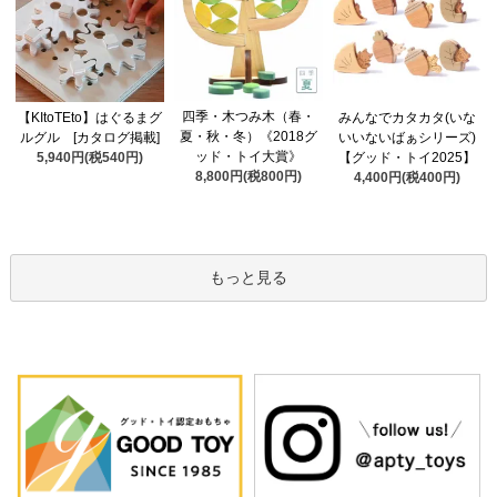
四季・木つみ木（春・
【KItoTEto】はぐるまグ
みんなでカタカタ(いな
夏・秋・冬）《2018グ
ルグル [カタログ掲載]
いいないばぁシリーズ)
ッド・トイ大賞》
5,940円(税540円)
【グッド・トイ2025】
8,800円(税800円)
4,400円(税400円)
もっと見る