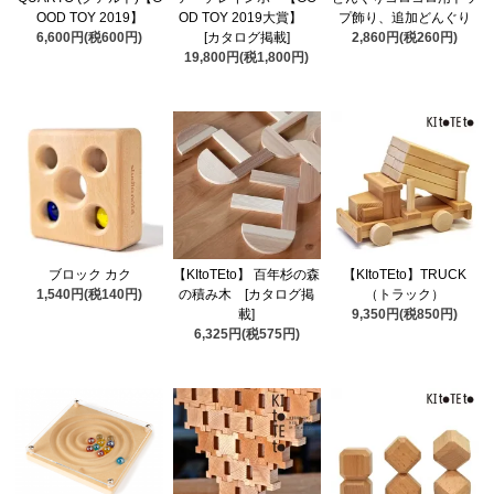
OOD TOY 2019】
OD TOY 2019大賞】
プ飾り、追加どんぐり
6,600円(税600円)
[カタログ掲載]
2,860円(税260円)
19,800円(税1,800円)
ブロック カク
【KItoTEto】 百年杉の森
【KItoTEto】TRUCK
1,540円(税140円)
の積み木 [カタログ掲
（トラック）
載]
9,350円(税850円)
6,325円(税575円)