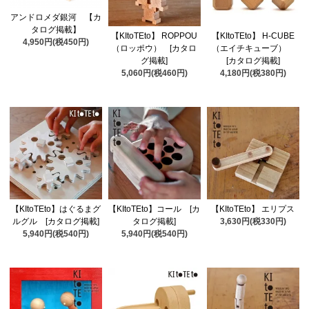
アンドロメダ銀河 【カ
タログ掲載】
【KItoTEto】 ROPPOU
【KItoTEto】 H-CUBE
4,950円(税450円)
（ロッポウ） [カタロ
（エイチキューブ）
グ掲載]
[カタログ掲載]
5,060円(税460円)
4,180円(税380円)
【KItoTEto】はぐるまグ
【KItoTEto】コール [カ
【KItoTEto】 エリプス
ルグル [カタログ掲載]
タログ掲載]
3,630円(税330円)
5,940円(税540円)
5,940円(税540円)