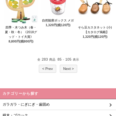
自然観察ボックス メガ
1,320円(税120円)
四季・木つみ木（春・
そら豆カスタネット (小)
夏・秋・冬）《2018グ
【カタログ掲載】
ッド・トイ大賞》
1,320円(税120円)
8,800円(税800円)
283
85
105
全
商品
-
表示
< Prev
Next >
カテゴリーから探す
ガラガラ・にぎにぎ・歯固め
積木・ブロック