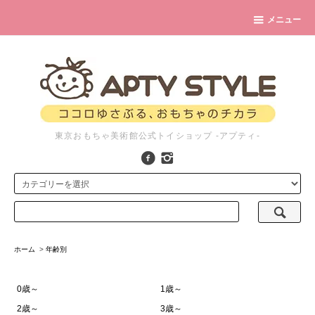
メニュー
東京おもちゃ美術館公式トイショップ -アプティ-
ホーム
>
年齢別
0歳～
1歳～
2歳～
3歳～