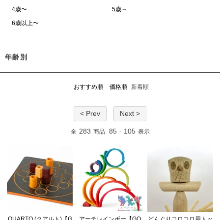
4歳〜
5歳～
6歳以上〜
年齢別
おすすめ順
価格順
新着順
< Prev
Next >
283
85
105
全
商品
-
表示
QUARTO (クアルト)【G
アーチレインボー【GO
どんぐりコロコロ用トッ