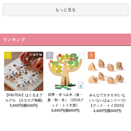
もっと見る
ランキング
1
2
3
四季・木つみ木（春・
【KItoTEto】はぐるまグ
みんなでカタカタ(いな
夏・秋・冬）《2018グ
ルグル [カタログ掲載]
いいないばぁシリーズ)
ッド・トイ大賞》
5,940円(税540円)
【グッド・トイ2025】
8,800円(税800円)
4,400円(税400円)