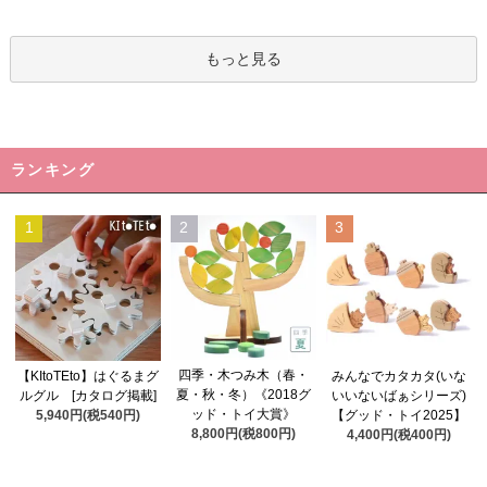
もっと見る
ランキング
1
2
3
四季・木つみ木（春・
【KItoTEto】はぐるまグ
みんなでカタカタ(いな
夏・秋・冬）《2018グ
ルグル [カタログ掲載]
いいないばぁシリーズ)
ッド・トイ大賞》
5,940円(税540円)
【グッド・トイ2025】
8,800円(税800円)
4,400円(税400円)