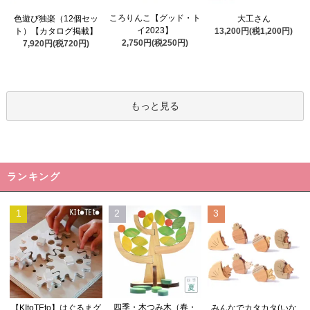
ころりんこ【グッド・ト
色遊び独楽（12個セッ
大工さん
イ2023】
ト）【カタログ掲載】
13,200円(税1,200円)
2,750円(税250円)
7,920円(税720円)
もっと見る
ランキング
1
2
3
四季・木つみ木（春・
【KItoTEto】はぐるまグ
みんなでカタカタ(いな