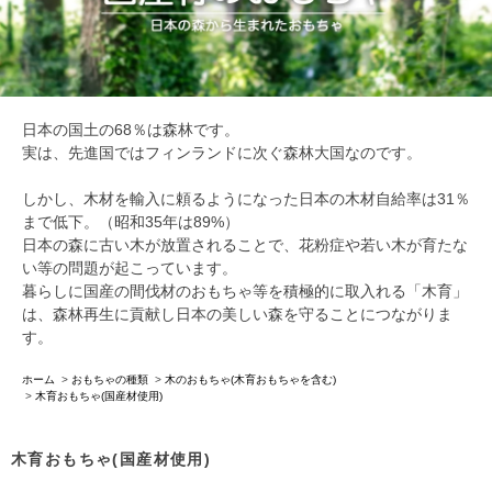
日本の国土の68％は森林です。
実は、先進国ではフィンランドに次ぐ森林大国なのです。
しかし、木材を輸入に頼るようになった日本の木材自給率は31％
まで低下。（昭和35年は89%）
日本の森に古い木が放置されることで、花粉症や若い木が育たな
い等の問題が起こっています。
暮らしに国産の間伐材のおもちゃ等を積極的に取入れる「木育」
は、森林再生に貢献し日本の美しい森を守ることにつながりま
す。
ホーム
>
おもちゃの種類
>
木のおもちゃ(木育おもちゃを含む)
>
木育おもちゃ(国産材使用)
木育おもちゃ(国産材使用)