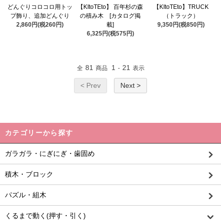
どんぐりコロコロ用トッ
【KItoTEto】 百年杉の森
【KItoTEto】TRUCK
プ飾り、追加どんぐり
の積み木 [カタログ掲
（トラック）
2,860円(税260円)
載]
9,350円(税850円)
6,325円(税575円)
81
1
21
全
商品
-
表示
< Prev
Next >
カテゴリーから探す
ガラガラ・にぎにぎ・歯固め
積木・ブロック
パズル・組木
くるまで動く(押す・引く)