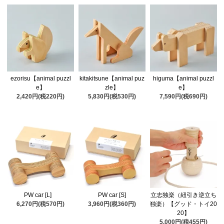
ezorisu【animal puzzl
kitakitsune【animal puz
higuma【animal puzzl
e】
zle】
e】
2,420円(税220円)
5,830円(税530円)
7,590円(税690円)
PW car [L]
PW car [S]
立志独楽（紐引き逆立ち
6,270円(税570円)
3,960円(税360円)
独楽）【グッド・トイ20
20】
5,000円(税455円)