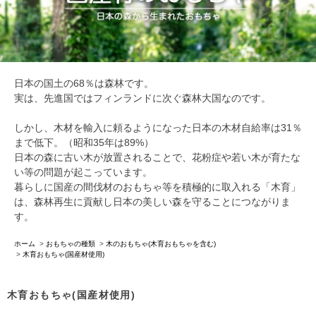
日本の国土の68％は森林です。
実は、先進国ではフィンランドに次ぐ森林大国なのです。
しかし、木材を輸入に頼るようになった日本の木材自給率は31％
まで低下。（昭和35年は89%）
日本の森に古い木が放置されることで、花粉症や若い木が育たな
い等の問題が起こっています。
暮らしに国産の間伐材のおもちゃ等を積極的に取入れる「木育」
は、森林再生に貢献し日本の美しい森を守ることにつながりま
す。
ホーム
>
おもちゃの種類
>
木のおもちゃ(木育おもちゃを含む)
>
木育おもちゃ(国産材使用)
木育おもちゃ(国産材使用)