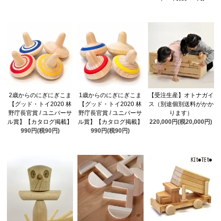
2歳からのにぎにぎこま
1歳からのにぎにぎこま
【受注生産】オトナガイ
【グッド・トイ2020 林
【グッド・トイ2020 林
ス（別途個別送料がかか
野庁長官賞 / ユニバーサ
野庁長官賞 / ユニバーサ
ります）
ル賞】【カタログ掲載】
ル賞】【カタログ掲載】
220,000円(税20,000円)
990円(税90円)
990円(税90円)