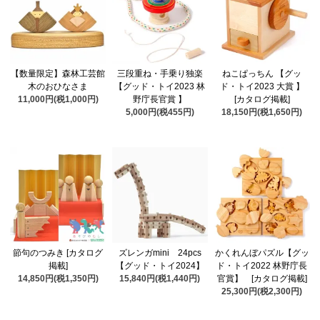
【数量限定】森林工芸館
三段重ね・手乗り独楽
ねこぱっちん 【グッ
木のおひなさま
【グッド・トイ2023 林
ド・トイ2023 大賞 】
11,000円(税1,000円)
野庁長官賞 】
[カタログ掲載]
5,000円(税455円)
18,150円(税1,650円)
節句のつみき [カタログ
ズレンガmini 24pcs
かくれんぼパズル【グッ
掲載]
【グッド・トイ2024】
ド・トイ2022 林野庁長
14,850円(税1,350円)
15,840円(税1,440円)
官賞】 [カタログ掲載]
25,300円(税2,300円)