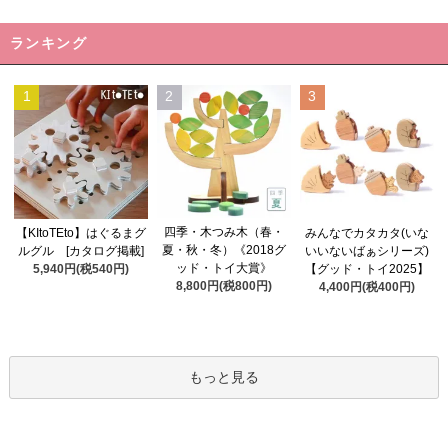
ランキング
1
2
3
四季・木つみ木（春・
【KItoTEto】はぐるまグ
みんなでカタカタ(いな
夏・秋・冬）《2018グ
ルグル [カタログ掲載]
いいないばぁシリーズ)
ッド・トイ大賞》
5,940円(税540円)
【グッド・トイ2025】
8,800円(税800円)
4,400円(税400円)
もっと見る