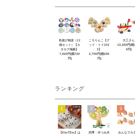
色遊び独楽（12
ころりんこ【グ
大工さん
個セット）【カ
ッド・トイ202
13,200円(税1
タログ掲載】
3】
0円)
7,920円(税720
2,750円(税250
円)
円)
ランキング
1
2
3
【KItoTEto】は
四季・木つみ木
みんなでカ