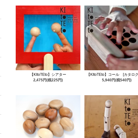
【KItoTEto】シアター
【KItoTEto】コール [カタロ
2,475円(税225円)
5,940円(税540円)