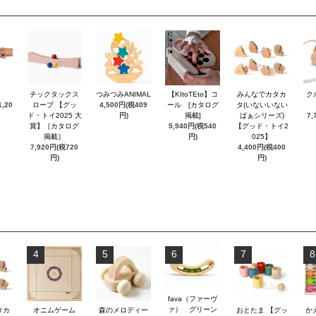
チックタックス
つみつみANIMAL
【KItoTEto】コ
みんなでカタカ
ク
,20
ロープ 【グッ
4,500円(税409
ール [カタログ
タ(いないいない
ド・トイ2025 大
円)
掲載]
ばぁシリーズ)
7,
賞】［カタログ
5,940円(税540
【グッド・トイ2
掲載］
円)
025】
7,920円(税720
4,400円(税400
円)
円)
4
5
6
7
8
fava（ファーヴ
ァ） グリーン
タカ
オニムゲーム
森のメロディー
おとたま 【グッ
か