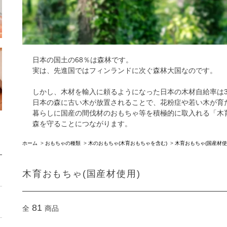
日本の国土の68％は森林です。
実は、先進国ではフィンランドに次ぐ森林大国なのです。
しかし、木材を輸入に頼るようになった日本の木材自給率は31
日本の森に古い木が放置されることで、花粉症や若い木が育
暮らしに国産の間伐材のおもちゃ等を積極的に取入れる「木
森を守ることにつながります。
ホーム
>
おもちゃの種類
>
木のおもちゃ(木育おもちゃを含む)
>
木育おもちゃ(国産材使
木育おもちゃ(国産材使用)
81
全
商品