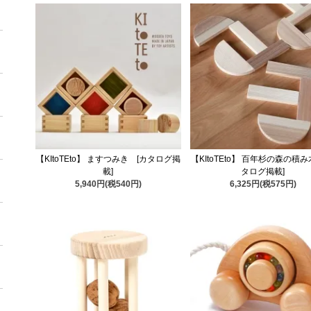
【KItoTEto】 ますつみき [カタログ掲
【KItoTEto】 百年杉の森の積み
載]
タログ掲載]
5,940円(税540円)
6,325円(税575円)