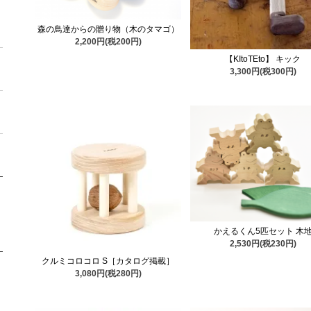
森の鳥達からの贈り物（木のタマゴ）
2,200円(税200円)
【KItoTEto】 キック
3,300円(税300円)
かえるくん5匹セット 木
2,530円(税230円)
クルミコロコロ S［カタログ掲載］
3,080円(税280円)