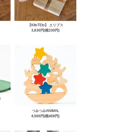
【KItoTEto】 エリプス
3,630円(税330円)
地
つみつみANIMAL
4,500円(税409円)