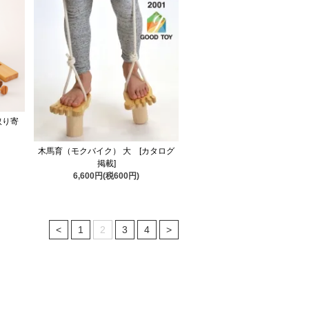
取り寄
木馬育（モクバイク） 大 [カタログ
掲載]
6,600円(税600円)
<
1
2
3
4
>