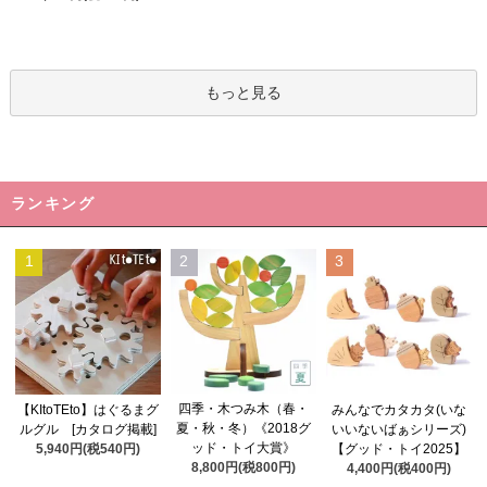
もっと見る
ランキング
1
2
3
四季・木つみ木（春・
【KItoTEto】はぐるまグ
みんなでカタカタ(いな
夏・秋・冬）《2018グ
ルグル [カタログ掲載]
いいないばぁシリーズ)
ッド・トイ大賞》
5,940円(税540円)
【グッド・トイ2025】
8,800円(税800円)
4,400円(税400円)