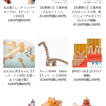
丸太落とし（ティンバー
【在庫限り】三浦木地
【在庫限り】三浦木地
タンブル）【グッド・ト
ひなセット ミニ
ひなセット 小１段・新
イ2022】
25,300円(税2,300円)
（リニューアルタイプ）
3,850円(税350円)
[カタログ掲載]
47,300円(税4,300円)
おんせん木玉ちゃん【グ
ズレンガmini 24pcs
節句のつみき [カタログ
ッド・トイ2021 大賞 /
【グッド・トイ2024】
掲載]
おうち遊び賞】
15,840円(税1,440円)
14,850円(税1,350円)
8,800円(税800円)