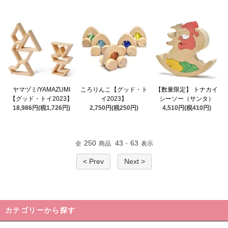
ヤマヅミ/YAMAZUMI
ころりんこ【グッド・ト
【数量限定】 トナカイ
【グッド・トイ2023】
イ2023】
シーソー（サンタ）
18,986円(税1,726円)
2,750円(税250円)
4,510円(税410円)
250
43
63
全
商品
-
表示
< Prev
Next >
カテゴリーから探す