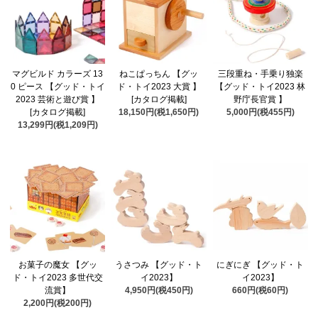
マグビルド カラーズ 13
ねこぱっちん 【グッ
三段重ね・手乗り独楽
0 ピース 【グッド・トイ
ド・トイ2023 大賞 】
【グッド・トイ2023 林
2023 芸術と遊び賞 】
[カタログ掲載]
野庁長官賞 】
[カタログ掲載]
18,150円(税1,650円)
5,000円(税455円)
13,299円(税1,209円)
お菓子の魔女 【グッ
うさつみ 【グッド・ト
にぎにぎ 【グッド・ト
ド・トイ2023 多世代交
イ2023】
イ2023】
流賞】
4,950円(税450円)
660円(税60円)
2,200円(税200円)