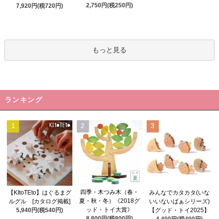
2,750円(税250円)
7,920円(税720円)
もっと見る
ランキング
1
2
3
四季・木つみ木（春・
【KItoTEto】はぐるまグ
みんなでカタカタ(いな
夏・秋・冬）《2018グ
ルグル [カタログ掲載]
いいないばぁシリーズ)
ッド・トイ大賞》
5,940円(税540円)
【グッド・トイ2025】
8,800円(税800円)