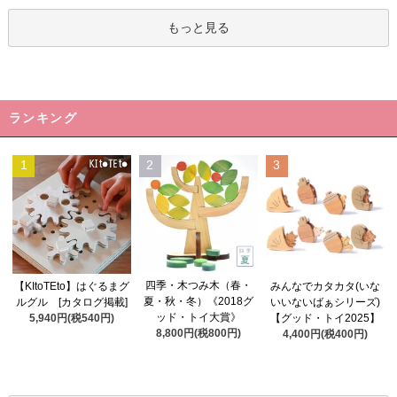
もっと見る
ランキング
1
2
3
四季・木つみ木（春・
【KItoTEto】はぐるまグ
みんなでカタカタ(いな
夏・秋・冬）《2018グ
ルグル [カタログ掲載]
いいないばぁシリーズ)
ッド・トイ大賞》
5,940円(税540円)
【グッド・トイ2025】
8,800円(税800円)
4,400円(税400円)