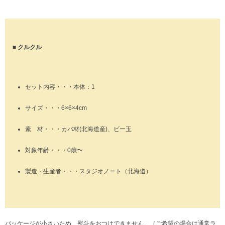
■ クルクル
セット内容・・・本体：1
サイズ・・・6×6×4cm
素 材・・・カバ材(北海道産)、ビー玉
対象年齢・・・0歳〜
製造・生産者・・・スタジオノート（北海道）
パッケージが小さいため、熨斗をおつけできません。（ご希望の場合は通常ラ