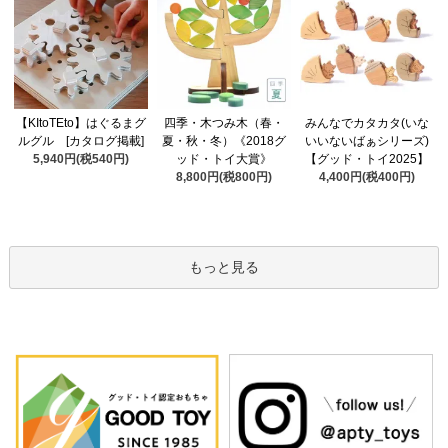
四季・木つみ木（春・
【KItoTEto】はぐるまグ
みんなでカタカタ(いな
夏・秋・冬）《2018グ
ルグル [カタログ掲載]
いいないばぁシリーズ)
ッド・トイ大賞》
5,940円(税540円)
【グッド・トイ2025】
8,800円(税800円)
4,400円(税400円)
もっと見る