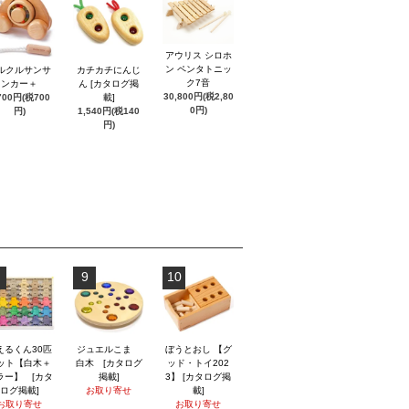
アウリス シロホ
ン ペンタトニッ
ルクルサンサ
カチカチにんじ
ク7音
ンカー＋
ん [カタログ掲
30,800円(税2,80
700円(税700
載]
0円)
円)
1,540円(税140
円)
9
10
えるくん30匹
ジュエルこま
ぼうとおし 【グ
ット【白木＋
白木 [カタログ
ッド・トイ202
ラー】 [カタ
掲載]
3】 [カタログ掲
ログ掲載]
お取り寄せ
載]
お取り寄せ
お取り寄せ