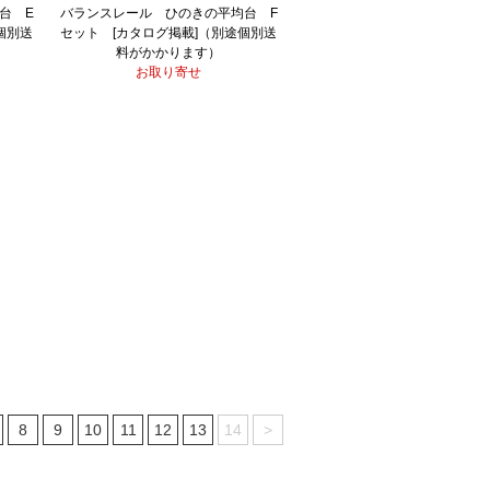
台 E
バランスレール ひのきの平均台 F
個別送
セット [カタログ掲載]（別途個別送
料がかかります）
お取り寄せ
8
9
10
11
12
13
14
>