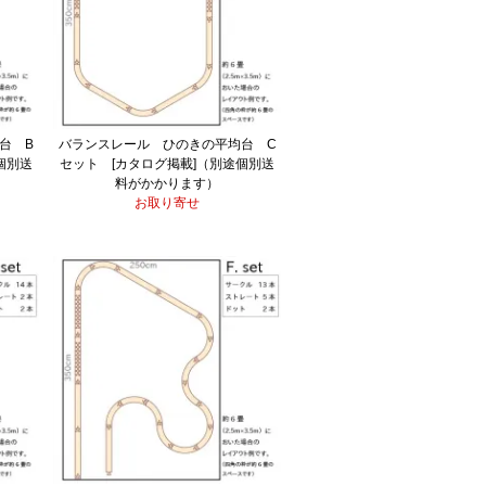
台 B
バランスレール ひのきの平均台 C
個別送
セット [カタログ掲載]（別途個別送
料がかかります）
お取り寄せ