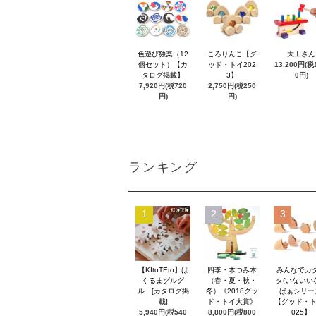
色遊び独楽（12
ころりんこ【グ
大工さん
個セット）【カ
ッド・トイ202
13,200円(税1
タログ掲載】
3】
0円)
7,920円(税720
2,750円(税250
円)
円)
ランキング
1
2
3
【KItoTEto】は
四季・木つみ木
みんなでカ
ぐるまグルグ
（春・夏・秋・
タ(いないい
ル [カタログ掲
冬）《2018グッ
ばぁシリー
載]
ド・トイ大賞》
【グッド・ト
5,940円(税540
8,800円(税800
025】