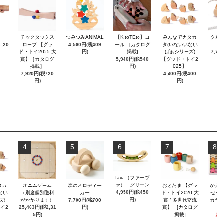
チックタックス
つみつみANIMAL
【KItoTEto】コ
みんなでカタカ
ク
,20
ロープ 【グッ
4,500円(税409
ール [カタログ
タ(いないいない
ド・トイ2025 大
円)
掲載]
ばぁシリーズ)
7,
賞】［カタログ
5,940円(税540
【グッド・トイ2
掲載］
円)
025】
7,920円(税720
4,400円(税400
円)
円)
4
5
6
7
8
fava（ファーヴ
ァ） グリーン
タカ
オニムゲーム
森のメロディー
おとたま 【グッ
か
4,950円(税450
ない
（別途個別送料
カー
ド・トイ2020 大
セ
円)
ズ)
がかかります）
7,700円(税700
賞 / 多世代交流
カ
イ2
25,463円(税2,31
円)
賞】 [カタログ
5円)
掲載]