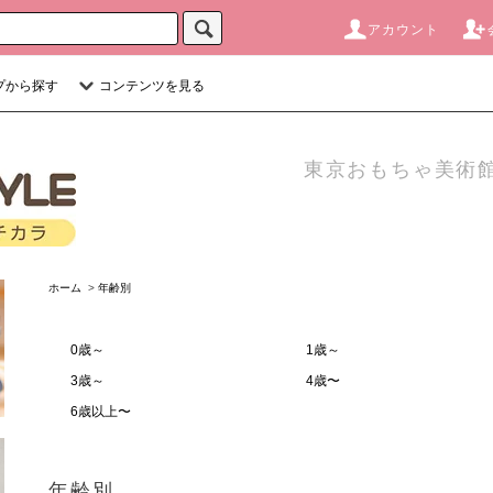
アカウント
プから探す
コンテンツを見る
東京おもちゃ美術館
ホーム
>
年齢別
0歳～
1歳～
3歳～
4歳〜
6歳以上〜
年齢別