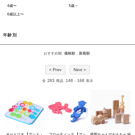
4歳〜
5歳～
6歳以上〜
年齢別
おすすめ順
価格順
新着順
< Prev
Next >
283
148
168
全
商品
-
表示
オートリオ 【グッド・
フローティック 【グッ
怪獣ちゃんのおもちゃ M