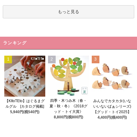
もっと見る
ランキング
1
2
3
四季・木つみ木（春・
【KItoTEto】はぐるまグ
みんなでカタカタ(いな
夏・秋・冬）《2018グ
ルグル [カタログ掲載]
いいないばぁシリーズ)
ッド・トイ大賞》
5,940円(税540円)
【グッド・トイ2025】
8,800円(税800円)
4,400円(税400円)