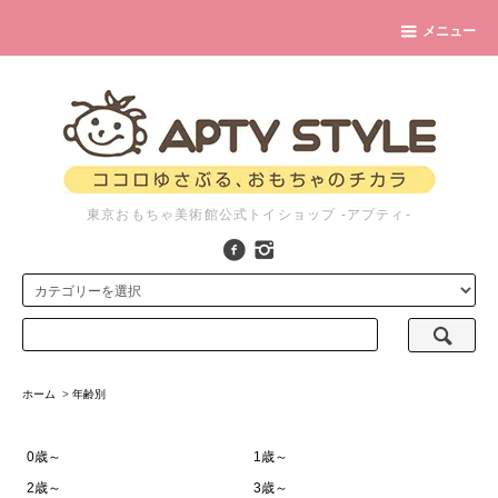
メニュー
東京おもちゃ美術館公式トイショップ -アプティ-
ホーム
>
年齢別
0歳～
1歳～
2歳～
3歳～