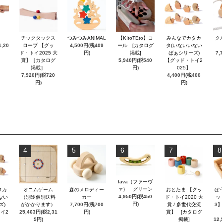
チックタックス
つみつみANIMAL
【KItoTEto】コ
みんなでカタカ
ク
,20
ロープ 【グッ
4,500円(税409
ール [カタログ
タ(いないいない
ド・トイ2025 大
円)
掲載]
ばぁシリーズ)
7,
賞】［カタログ
5,940円(税540
【グッド・トイ2
掲載］
円)
025】
7,920円(税720
4,400円(税400
円)
円)
4
5
6
7
8
fava（ファーヴ
ァ） グリーン
タカ
オニムゲーム
森のメロディー
おとたま 【グッ
ぼ
4,950円(税450
ない
（別途個別送料
カー
ド・トイ2020 大
ッ
円)
ズ)
がかかります）
7,700円(税700
賞 / 多世代交流
3
イ2
25,463円(税2,31
円)
賞】 [カタログ
5円)
掲載]
12