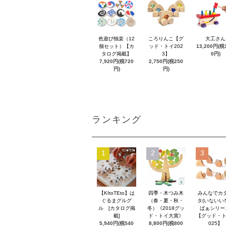
色遊び独楽（12
ころりんこ【グ
大工さん
個セット）【カ
ッド・トイ202
13,200円(税1
タログ掲載】
3】
0円)
7,920円(税720
2,750円(税250
円)
円)
ランキング
1
2
3
【KItoTEto】は
四季・木つみ木
みんなでカ
ぐるまグルグ
（春・夏・秋・
タ(いないい
ル [カタログ掲
冬）《2018グッ
ばぁシリー
載]
ド・トイ大賞》
【グッド・ト
5,940円(税540
8,800円(税800
025】