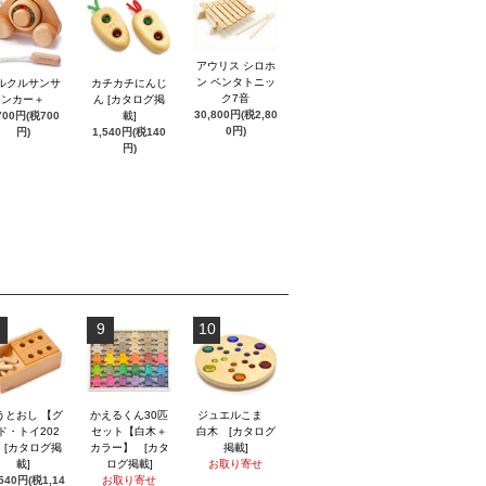
アウリス シロホ
ン ペンタトニッ
ルクルサンサ
カチカチにんじ
ク7音
ンカー＋
ん [カタログ掲
30,800円(税2,80
700円(税700
載]
0円)
円)
1,540円(税140
円)
9
10
うとおし 【グ
かえるくん30匹
ジュエルこま
ド・トイ202
セット【白木＋
白木 [カタログ
】 [カタログ掲
カラー】 [カタ
掲載]
載]
ログ掲載]
お取り寄せ
,540円(税1,14
お取り寄せ