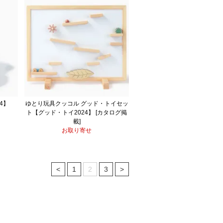
4】
ゆとり玩具クッコル グッド・トイセッ
ト【グッド・トイ2024】 [カタログ掲
載]
お取り寄せ
<
1
2
3
>