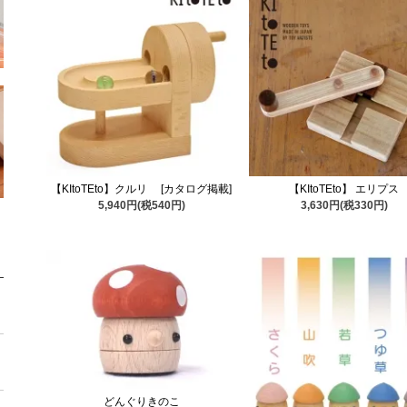
【KItoTEto】クルリ [カタログ掲載]
【KItoTEto】 エリプス
5,940円(税540円)
3,630円(税330円)
どんぐりきのこ