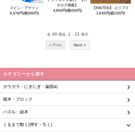
タログ掲載】
スピン・アゲイン
【KItoTEto】 エリプス
4,950円(税450円)
6,578円(税598円)
3,630円(税330円)
49
1
21
全
商品
-
表示
< Prev
Next >
カテゴリーから探す
ガラガラ・にぎにぎ・歯固め
積木・ブロック
パズル・組木
くるまで動く(押す・引く)