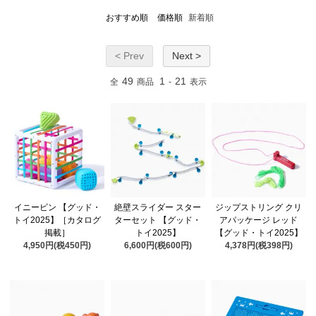
おすすめ順
価格順
新着順
< Prev
Next >
49
1
21
全
商品
-
表示
イニービン 【グッド・
絶壁スライダー スター
ジップストリング クリ
トイ2025】［カタログ
ターセット 【グッド・
アパッケージ レッド
掲載］
トイ2025】
【グッド・トイ2025】
4,950円(税450円)
6,600円(税600円)
4,378円(税398円)