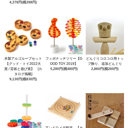
4,378円(税398円)
木製アルゴループセット
フィボナッチツリー【G
どんぐりコロコロ用トッ
【グッド・トイ2022大
OOD TOY 2019】
プ飾り、追加どんぐり
賞 / 芸術と遊び賞】 [カ
5,280円(税480円)
2,860円(税260円)
タログ掲載]
9,130円(税830円)
アンドロメダ銀河 【カ