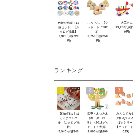
色遊び独楽（12
ころりんこ【グ
大工さん
個セット）【カ
ッド・トイ202
13,200円(税1
タログ掲載】
3】
0円)
7,920円(税720
2,750円(税250
円)
円)
ランキング
1
2
3
【KItoTEto】は
四季・木つみ木
みんなでカ
ぐるまグルグ
（春・夏・秋・
タ(いないい
ル [カタログ掲
冬）《2018グッ
ばぁシリー
載]
ド・トイ大賞》
【グッド・ト
5,940円(税540
8,800円(税800
025】