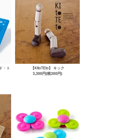
ド・ト
【KItoTEto】 キック
3,300円(税300円)