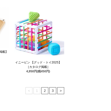
掲載】
イニービン 【グッド・トイ2025】
［カタログ掲載］
4,950円(税450円)
<
1
2
3
>