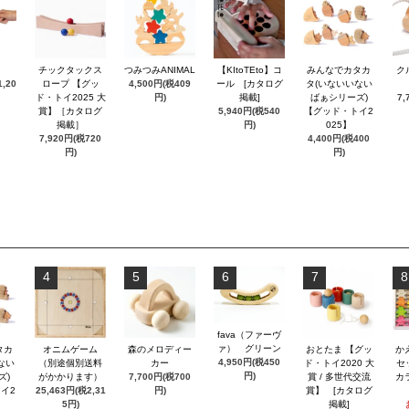
チックタックス
つみつみANIMAL
【KItoTEto】コ
みんなでカタカ
ク
,20
ロープ 【グッ
4,500円(税409
ール [カタログ
タ(いないいない
ド・トイ2025 大
円)
掲載]
ばぁシリーズ)
7,
賞】［カタログ
5,940円(税540
【グッド・トイ2
掲載］
円)
025】
7,920円(税720
4,400円(税400
円)
円)
4
5
6
7
8
fava（ファーヴ
ァ） グリーン
タカ
オニムゲーム
森のメロディー
おとたま 【グッ
か
4,950円(税450
ない
（別途個別送料
カー
ド・トイ2020 大
セ
円)
ズ)
がかかります）
7,700円(税700
賞 / 多世代交流
カ
イ2
25,463円(税2,31
円)
賞】 [カタログ
5円)
掲載]