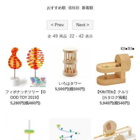
おすすめ順
価格順
新着順
< Prev
Next >
49
22
42
全
商品
-
表示
いろはタワー
5,500円(税500円)
フィボナッチツリー【G
【KItoTEto】クルリ
OOD TOY 2019】
[カタログ掲載]
5,280円(税480円)
5,940円(税540円)