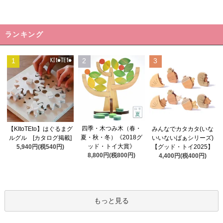
ランキング
1
2
3
四季・木つみ木（春・
【KItoTEto】はぐるまグ
みんなでカタカタ(いな
夏・秋・冬）《2018グ
ルグル [カタログ掲載]
いいないばぁシリーズ)
ッド・トイ大賞》
5,940円(税540円)
【グッド・トイ2025】
8,800円(税800円)
4,400円(税400円)
もっと見る