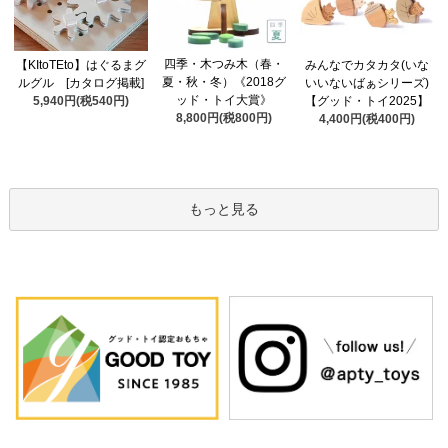
四季・木つみ木（春・
【KItoTEto】はぐるまグ
みんなでカタカタ(いな
夏・秋・冬）《2018グ
ルグル [カタログ掲載]
いいないばぁシリーズ)
ッド・トイ大賞》
5,940円(税540円)
【グッド・トイ2025】
8,800円(税800円)
4,400円(税400円)
もっと見る