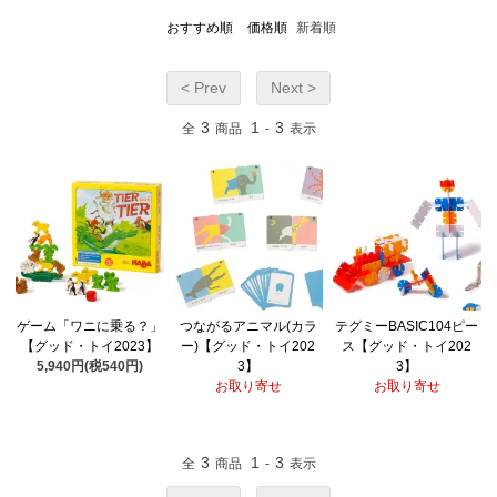
おすすめ順
価格順
新着順
< Prev
Next >
3
1
3
全
商品
-
表示
ゲーム「ワニに乗る？」
つながるアニマル(カラ
テグミーBASIC104ピー
【グッド・トイ2023】
ー)【グッド・トイ202
ス【グッド・トイ202
5,940円(税540円)
3】
3】
お取り寄せ
お取り寄せ
3
1
3
全
商品
-
表示