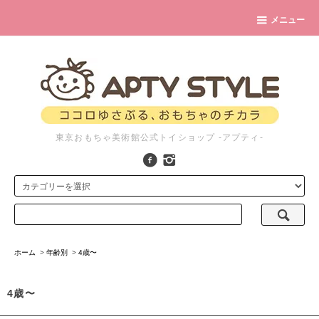
メニュー
東京おもちゃ美術館公式トイショップ -アプティ-
ホーム
>
年齢別
>
4歳〜
4歳〜