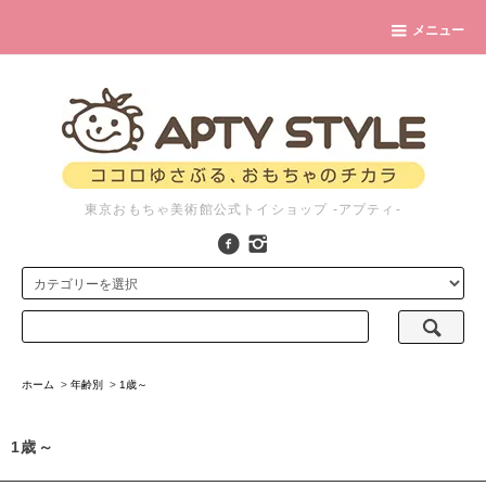
メニュー
東京おもちゃ美術館公式トイショップ -アプティ-
ホーム
>
年齢別
>
1歳～
1歳～