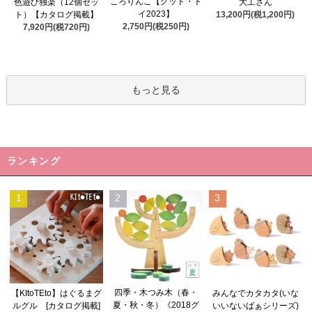
ころりんこ【グッド・ト
色遊び独楽（12個セッ
大工さん
イ2023】
ト）【カタログ掲載】
13,200円(税1,200円)
2,750円(税250円)
7,920円(税720円)
もっと見る
ランキング
1
2
3
四季・木つみ木（春・
【KItoTEto】はぐるまグ
みんなでカタカタ(いな
夏・秋・冬）《2018グ
ルグル [カタログ掲載]
いいないばぁシリーズ)