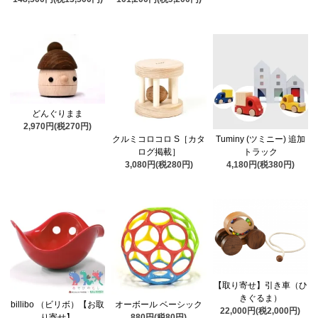
どんぐりまま
2,970円(税270円)
クルミコロコロ S［カタ
Tuminy (ツミニー) 追加
ログ掲載］
トラック
3,080円(税280円)
4,180円(税380円)
【取り寄せ】引き車（ひ
きぐるま）
billibo （ビリボ）【お取
オーボール ベーシック
22,000円(税2,000円)
り寄せ】
880円(税80円)