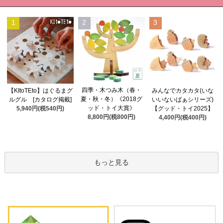
1
2
3
四季・木つみ木（春・
【KItoTEto】はぐるまグ
みんなでカタカタ(いな
夏・秋・冬）《2018グ
ルグル [カタログ掲載]
いいないばぁシリーズ)
ッド・トイ大賞》
5,940円(税540円)
【グッド・トイ2025】
8,800円(税800円)
4,400円(税400円)
もっと見る