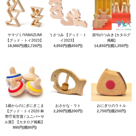
ヤマヅミ/YAMAZUMI
うさつみ 【グッド・ト
節句のつみき [カタログ
【グッド・トイ2023】
イ2023】
掲載]
18,986円(税1,726円)
4,950円(税450円)
14,850円(税1,350円)
1歳からのにぎにぎこま
おさかな・ラト
おにぎりのラトル
【グッド・トイ2020 林
2,200円(税200円)
2,750円(税250円)
野庁長官賞 / ユニバーサ
ル賞】【カタログ掲載】
990円(税90円)