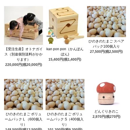
ひのきのたまご スペア
パック100個入り
【受注生産】オトナガイ
kan pon pon（かんぽん
27,500円(税2,500円)
ス（別途個別送料がかか
ぽん)
ります）
15,400円(税1,400円)
220,000円(税20,000円)
どんぐりきのこ
ひのきのたまご ボリュ
ひのきのたまご ボリュ
2,970円(税270円)
ームパック L （600個入
ームパック S（400個入
り）
り）
148,500円(税13,500円)
101,200円(税9,200円)