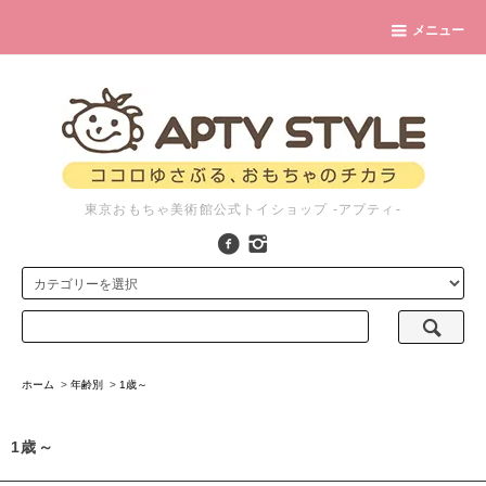
メニュー
東京おもちゃ美術館公式トイショップ -アプティ-
ホーム
>
年齢別
>
1歳～
1歳～