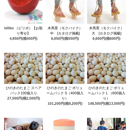
billibo （ビリボ）【お取
木馬育（モクバイク）
木馬育（モクバイク）
り寄せ】
中 [カタログ掲載]
大 [カタログ掲載]
4,950円(税450円)
6,050円(税550円)
6,600円(税600円)
ひのきのたまご スペア
ひのきのたまご ボリュ
ひのきのたまご ボリュ
パック100個入り
ームパック S（400個入
ームパック L （600個入
27,500円(税2,500円)
り）
り）
101,200円(税9,200円)
148,500円(税13,500円)