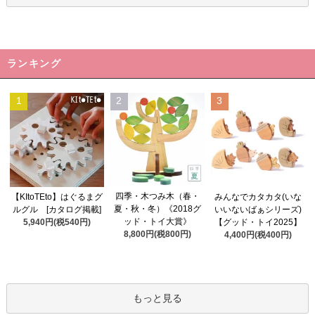
ランキング
1
2
3
四季・木つみ木（春・
【KItoTEto】はぐるまグ
みんなでカタカタ(いな
夏・秋・冬）《2018グ
ルグル [カタログ掲載]
いいないばぁシリーズ)
ッド・トイ大賞》
5,940円(税540円)
【グッド・トイ2025】
8,800円(税800円)
4,400円(税400円)
もっと見る