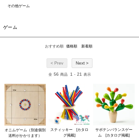
その他ゲーム
ゲーム
おすすめ順
価格順
新着順
< Prev
Next >
56
1
21
全
商品
-
表示
スティッキー [カタロ
サボテンバランスゲー
オニムゲーム（別途個別
グ掲載]
ム [カタログ掲載]
送料がかかります）