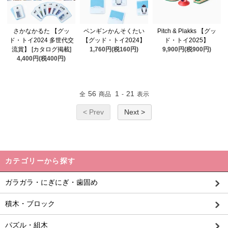
さかなかるた 【グッ
ペンギンかんそくたい
Pitch & Plakks 【グッ
ド・トイ2024 多世代交
【グッド・トイ2024】
ド・トイ2025】
流賞】 [カタログ掲載]
1,760円(税160円)
9,900円(税900円)
4,400円(税400円)
56
1
21
全
商品
-
表示
< Prev
Next >
カテゴリーから探す
ガラガラ・にぎにぎ・歯固め
積木・ブロック
パズル・組木