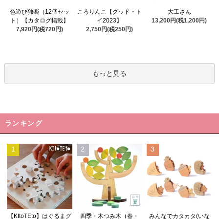
ころりんこ【グッド・ト
色遊び独楽（12個セッ
大工さん
イ2023】
ト）【カタログ掲載】
13,200円(税1,200円)
2,750円(税250円)
7,920円(税720円)
もっと見る
ランキング
1
2
3
四季・木つみ木（春・
【KItoTEto】はぐるまグ
みんなでカタカタ(いな