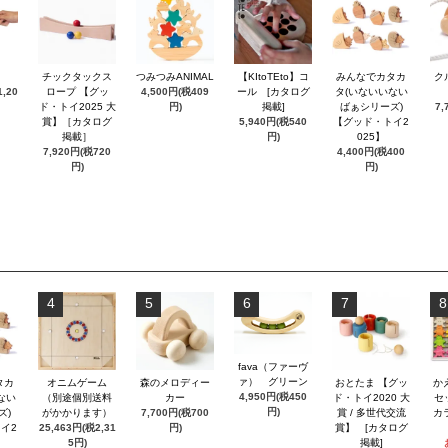
チックタックス
つみつみANIMAL
【KItoTEto】コ
みんなでカタカ
ク
,20
ロープ 【グッ
4,500円(税409
ール [カタログ
タ(いないいない
ド・トイ2025 大
円)
掲載]
ばぁシリーズ)
7,
賞】［カタログ
5,940円(税540
【グッド・トイ2
掲載］
円)
025】
7,920円(税720
4,400円(税400
円)
円)
4
5
6
7
8
fava（ファーヴ
ァ） グリーン
タカ
オニムゲーム
森のメロディー
おとたま 【グッ
か
4,950円(税450
ない
（別途個別送料
カー
ド・トイ2020 大
セ
円)
ズ)
がかかります）
7,700円(税700
賞 / 多世代交流
カ
イ2
25,463円(税2,31
円)
賞】 [カタログ
5円)
掲載]