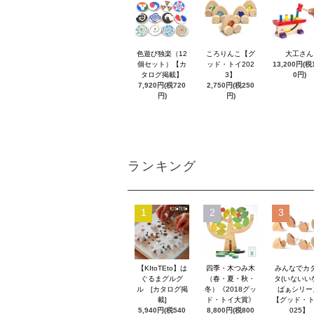
色遊び独楽（12
ころりんこ【グ
大工さん
個セット）【カ
ッド・トイ202
13,200円(税1
タログ掲載】
3】
0円)
7,920円(税720
2,750円(税250
円)
円)
ランキング
1
2
3
【KItoTEto】は
四季・木つみ木
みんなでカ
ぐるまグルグ
（春・夏・秋・
タ(いないい
ル [カタログ掲
冬）《2018グッ
ばぁシリー
載]
ド・トイ大賞》
【グッド・ト
5,940円(税540
8,800円(税800
025】