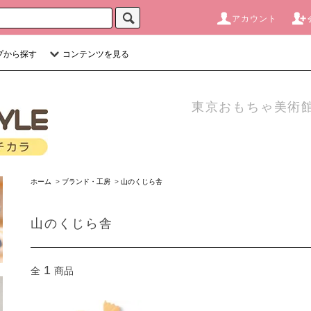
アカウント
プから探す
コンテンツを見る
東京おもちゃ美術館
ホーム
>
ブランド・工房
>
山のくじら舎
山のくじら舎
1
全
商品