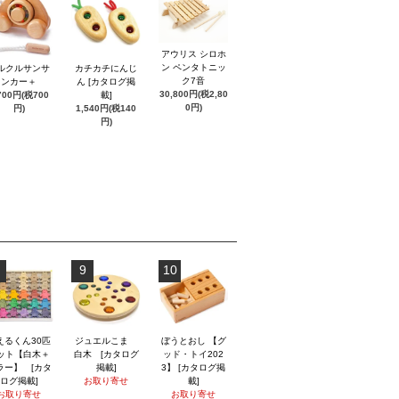
アウリス シロホ
ン ペンタトニッ
ルクルサンサ
カチカチにんじ
ク7音
ンカー＋
ん [カタログ掲
30,800円(税2,80
700円(税700
載]
0円)
円)
1,540円(税140
円)
9
10
えるくん30匹
ジュエルこま
ぼうとおし 【グ
ット【白木＋
白木 [カタログ
ッド・トイ202
ラー】 [カタ
掲載]
3】 [カタログ掲
ログ掲載]
お取り寄せ
載]
お取り寄せ
お取り寄せ