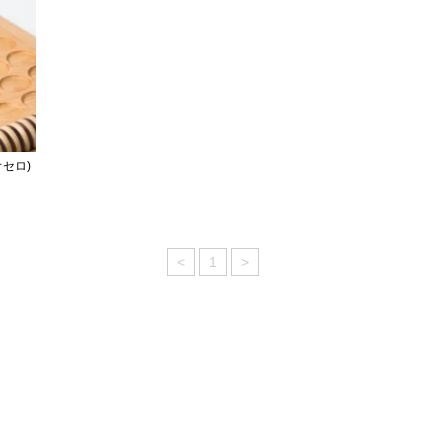
セロ)
<
1
>