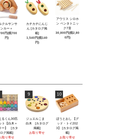
アウリス シロホ
ン ペンタトニッ
ルクルサンサ
カチカチにんじ
ク7音
ンカー＋
ん [カタログ掲
30,800円(税2,80
700円(税700
載]
0円)
円)
1,540円(税140
円)
9
10
えるくん30匹
ジュエルこま
ぼうとおし 【グ
ット【白木＋
白木 [カタログ
ッド・トイ202
ラー】 [カタ
掲載]
3】 [カタログ掲
ログ掲載]
お取り寄せ
載]
お取り寄せ
お取り寄せ