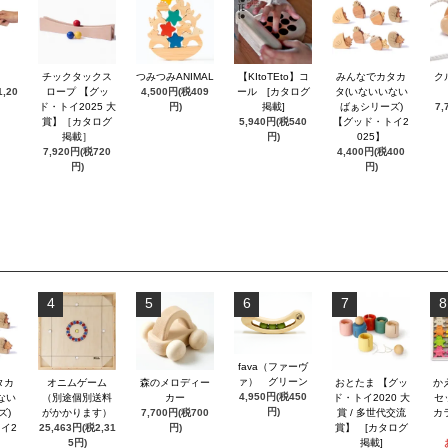
チックタックス
つみつみANIMAL
【KItoTEto】コ
みんなでカタカ
ク
,20
ロープ 【グッ
4,500円(税409
ール [カタログ
タ(いないいない
ド・トイ2025 大
円)
掲載]
ばぁシリーズ)
7,
賞】［カタログ
5,940円(税540
【グッド・トイ2
掲載］
円)
025】
7,920円(税720
4,400円(税400
円)
円)
4
5
6
7
8
fava（ファーヴ
ァ） グリーン
タカ
オニムゲーム
森のメロディー
おとたま 【グッ
か
4,950円(税450
ない
（別途個別送料
カー
ド・トイ2020 大
セ
円)
ズ)
がかかります）
7,700円(税700
賞 / 多世代交流
カ
イ2
25,463円(税2,31
円)
賞】 [カタログ
5円)
掲載]