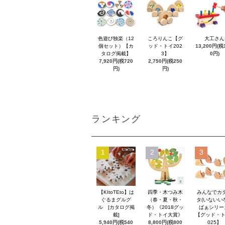
色遊び独楽（12
ころりんこ【グ
大工さん
個セット）【カ
ッド・トイ202
13,200円(税1
タログ掲載】
3】
0円)
7,920円(税720
2,750円(税250
円)
円)
ランキング
1
2
3
【KItoTEto】は
四季・木つみ木
みんなでカ
ぐるまグルグ
（春・夏・秋・
タ(いないい
ル [カタログ掲
冬）《2018グッ
ばぁシリー
載]
ド・トイ大賞》
【グッド・ト
5,940円(税540
8,800円(税800
025】