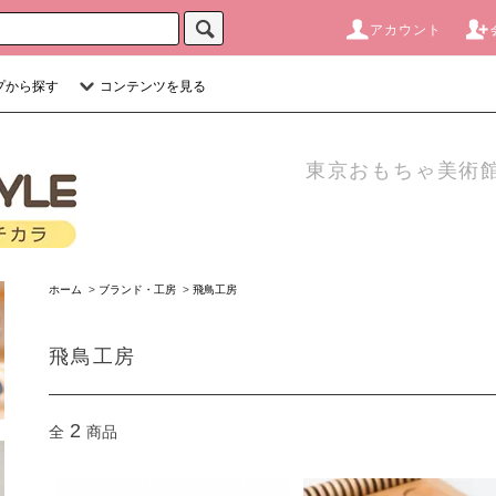
アカウント
プから探す
コンテンツを見る
東京おもちゃ美術館
ホーム
>
ブランド・工房
>
飛鳥工房
飛鳥工房
2
全
商品