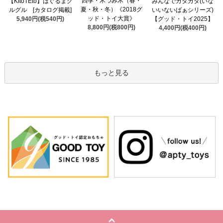
四季・木つみ木（春・
【KItoTEto】はぐるまグ
みんなでカタカタ(いな
夏・秋・冬）《2018グ
ルグル [カタログ掲載]
いいないばぁシリーズ)
ッド・トイ大賞》
5,940円(税540円)
【グッド・トイ2025】
8,800円(税800円)
4,400円(税400円)
もっと見る