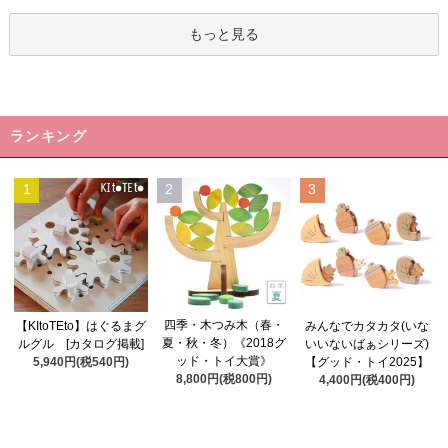
もっと見る
ランキング
1
2
3
四季・木つみ木（春・
【KItoTEto】はぐるまグ
みんなでカタカタ(いな
夏・秋・冬）《2018グ
ルグル [カタログ掲載]
いいないばぁシリーズ)
ッド・トイ大賞》
5,940円(税540円)
【グッド・トイ2025】
8,800円(税800円)
4,400円(税400円)