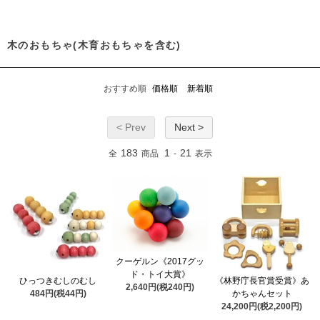
木のおもちゃ(木育おもちゃを含む)
おすすめ順
価格順
新着順
< Prev
Next >
183
1
21
全
商品
-
表示
クーゲルン《2017グッ
ド・トイ大賞》
ひっつきむしのむし
《林野庁長官賞受賞》あ
2,640円(税240円)
484円(税44円)
かちゃんセット
24,200円(税2,200円)