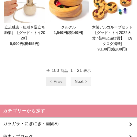
立志独楽（紐引き逆立ち
クルクル
木製アルゴループセット
独楽）【グッド・トイ20
1,540円(税140円)
【グッド・トイ2022大
20】
賞 / 芸術と遊び賞】 [カ
5,000円(税455円)
タログ掲載]
9,130円(税830円)
183
1
21
全
商品
-
表示
< Prev
Next >
カテゴリーから探す
ガラガラ・にぎにぎ・歯固め
積木・ブロック