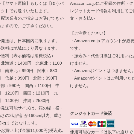
◇【ヤマト運輸】もしくは【ゆうパ
Amazon.co.jpにご登録の住所・ク
ック】でお送りいたします。
レジットカード情報を利用してご
※配送業者のご指定はお受けできか
文・お支払い
ねますので、ご了承ください。
【ご注意ください】
◆発送は、日本国内に限ります。
・Amazon.co.jp アカウントが必
◆送料は地域により異なります。
です。
◆送料（表示価格は消費税込）
・振込み・代金引換はご利用いた
北海道：1430円 北東北：1100
けません。
円 南東北：990円 関東：880
・Amazonポイントはつきません
円 信越：990円 北陸：990円
・Amazonポイントはご利用いた
中部：990円 関西：1100円 中
けません。
国：1210円 四国：1210円 九
：1430円 沖縄：2530円
◆発送可能サイズは、箱の縦・横・
クレジットカード決済
高さの3辺合計が160cm以内、重さ
25kgまでとなります。
お買い上げ金額11,000円(税込)以
使用可能なカードは以下の通りで