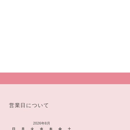
営業日について
2026年8月
日
月
火
水
木
金
土