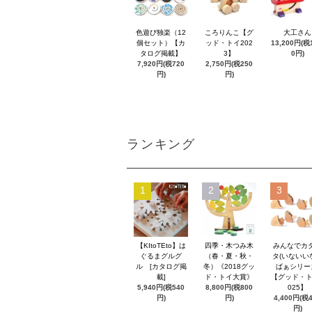
色遊び独楽（12
ころりんこ【グ
大工さん
個セット）【カ
ッド・トイ202
13,200円(税1
タログ掲載】
3】
0円)
7,920円(税720
2,750円(税250
円)
円)
ランキング
1
2
3
【KItoTEto】は
四季・木つみ木
みんなでカ
ぐるまグルグ
（春・夏・秋・
タ(いないい
ル [カタログ掲
冬）《2018グッ
ばぁシリー
載]
ド・トイ大賞》
【グッド・ト
5,940円(税540
8,800円(税800
025】
円)
円)
4,400円(税
円)