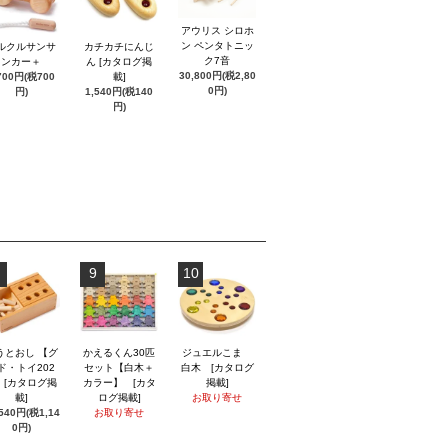
アウリス シロホ
ン ペンタトニッ
ルクルサンサ
カチカチにんじ
ク7音
ンカー＋
ん [カタログ掲
30,800円(税2,80
700円(税700
載]
0円)
円)
1,540円(税140
円)
9
10
うとおし 【グ
かえるくん30匹
ジュエルこま
ド・トイ202
セット【白木＋
白木 [カタログ
】 [カタログ掲
カラー】 [カタ
掲載]
載]
ログ掲載]
お取り寄せ
,540円(税1,14
お取り寄せ
0円)