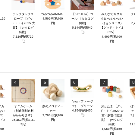
チックタックス
つみつみANIMAL
【KItoTEto】コ
みんなでカタカ
ク
,20
ロープ 【グッ
4,500円(税409
ール [カタログ
タ(いないいない
ド・トイ2025 大
円)
掲載]
ばぁシリーズ)
7,
賞】［カタログ
5,940円(税540
【グッド・トイ2
掲載］
円)
025】
7,920円(税720
4,400円(税400
円)
円)
4
5
6
7
8
fava（ファーヴ
ァ） グリーン
タカ
オニムゲーム
森のメロディー
おとたま 【グッ
ぼ
4,950円(税450
ない
（別途個別送料
カー
ド・トイ2020 大
ッ
円)
ズ)
がかかります）
7,700円(税700
賞 / 多世代交流
3
イ2
25,463円(税2,31
円)
賞】 [カタログ
5円)
掲載]
12
400
1,650円(税150
円)