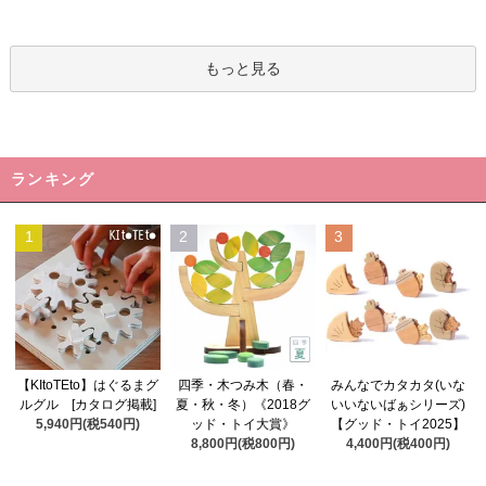
もっと見る
ランキング
1
2
3
四季・木つみ木（春・
【KItoTEto】はぐるまグ
みんなでカタカタ(いな
夏・秋・冬）《2018グ
ルグル [カタログ掲載]
いいないばぁシリーズ)
ッド・トイ大賞》
5,940円(税540円)
【グッド・トイ2025】
8,800円(税800円)
4,400円(税400円)