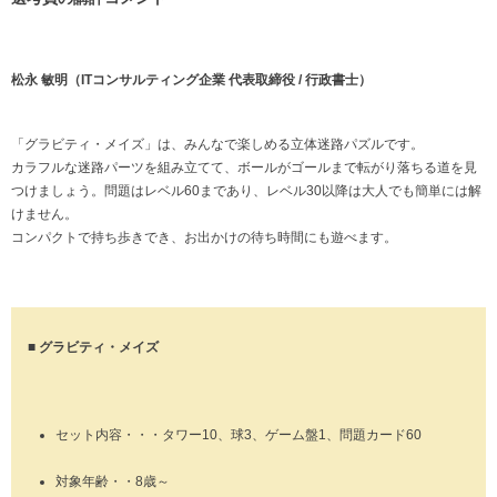
松永 敏明（ITコンサルティング企業 代表取締役 / 行政書士）
「グラビティ・メイズ」は、みんなで楽しめる立体迷路パズルです。
カラフルな迷路パーツを組み立てて、ボールがゴールまで転がり落ちる道を見
つけましょう。問題はレベル60まであり、レベル30以降は大人でも簡単には解
けません。
コンパクトで持ち歩きでき、お出かけの待ち時間にも遊べます。
■ グラビティ・メイズ
セット内容・・・タワー10、球3、ゲーム盤1、問題カード60
対象年齢・・8歳～