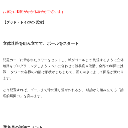
お届けに時間がかかる場合がございます
【グッド・トイ2025 受賞】
立体迷路を組み立てて、ボールをスタート
問題カードに⽰されたタワーをセットし、球がゴールまで 到達するように⽴体
迷路をプログラミングしようレベルに合わせて難易度４段階、全部で60問に挑
戦！ タワーの各界の内部は形状がまちまちで、置く向きによって回路が変わり
ます。
どう配置すれば、ゴールまで球の通り道が作れるか、 結論から組み立てる「論
理的展開力」を育みます。
選考員の講評コメント