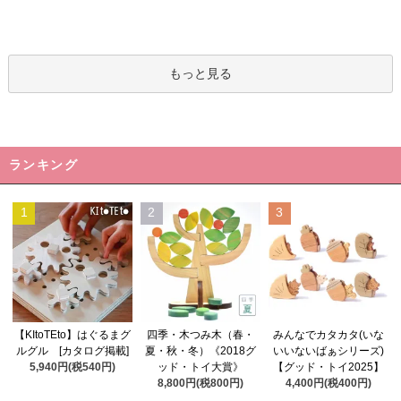
もっと見る
ランキング
1
2
3
四季・木つみ木（春・
【KItoTEto】はぐるまグ
みんなでカタカタ(いな
夏・秋・冬）《2018グ
ルグル [カタログ掲載]
いいないばぁシリーズ)
ッド・トイ大賞》
5,940円(税540円)
【グッド・トイ2025】
8,800円(税800円)
4,400円(税400円)