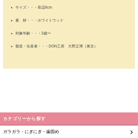
サイズ・・・長辺8cm
素 材・・・ホワイトウッド
対象年齢・・・3歳〜
製造・生産者・・・DON工房 大野正博（東京）
カテゴリーから探す
ガラガラ・にぎにぎ・歯固め