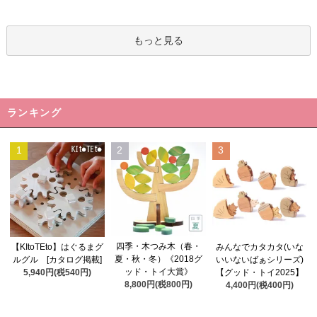
もっと見る
ランキング
1
2
3
四季・木つみ木（春・
【KItoTEto】はぐるまグ
みんなでカタカタ(いな
夏・秋・冬）《2018グ
ルグル [カタログ掲載]
いいないばぁシリーズ)
ッド・トイ大賞》
5,940円(税540円)
【グッド・トイ2025】
8,800円(税800円)
4,400円(税400円)