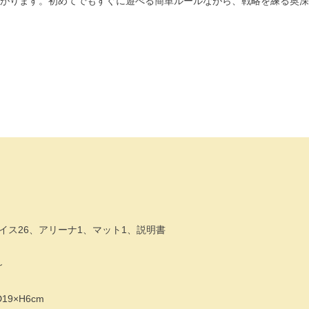
がります。初めてでもすぐに遊べる簡単ルールながら、戦略を練る奥深
イス26、アリーナ1、マット1、説明書
～
9×H6cm