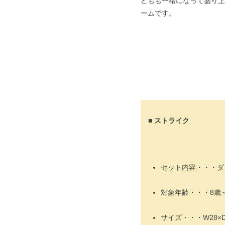
どもも一緒になって盛り上
ームです。
■ ストライク
セット内容・・・ダ
対象年齢・・・8歳
サイズ・・・W28×D1