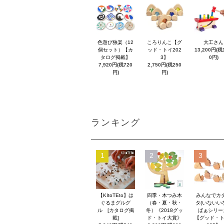
色遊び独楽（12
ころりんこ【グ
大工さん
個セット）【カ
ッド・トイ202
13,200円(税1
タログ掲載】
3】
0円)
7,920円(税720
2,750円(税250
円)
円)
ランキング
1
2
3
【KItoTEto】は
四季・木つみ木
みんなでカ
ぐるまグルグ
（春・夏・秋・
タ(いないい
ル [カタログ掲
冬）《2018グッ
ばぁシリー
載]
ド・トイ大賞》
【グッド・ト