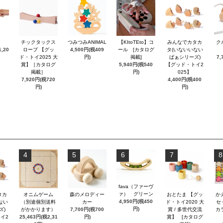
チックタックス
つみつみANIMAL
【KItoTEto】コ
みんなでカタカ
ク
,20
ロープ 【グッ
4,500円(税409
ール [カタログ
タ(いないいない
ド・トイ2025 大
円)
掲載]
ばぁシリーズ)
7,
賞】［カタログ
5,940円(税540
【グッド・トイ2
掲載］
円)
025】
7,920円(税720
4,400円(税400
円)
円)
4
5
6
7
8
fava（ファーヴ
ァ） グリーン
タカ
オニムゲーム
森のメロディー
おとたま 【グッ
か
4,950円(税450
ない
（別途個別送料
カー
ド・トイ2020 大
セ
円)
ズ)
がかかります）
7,700円(税700
賞 / 多世代交流
カ
イ2
25,463円(税2,31
円)
賞】 [カタログ