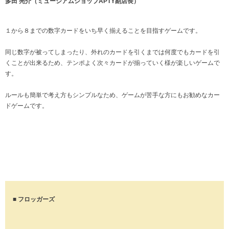
多田 亮介（ミュージアムショップAPTY副店長）
１から８までの数字カードをいち早く揃えることを目指すゲームです。
同じ数字が被ってしまったり、外れのカードを引くまでは何度でもカードを引
くことが出来るため、テンポよく次々カードが揃っていく様が楽しいゲームで
す。
ルールも簡単で考え方もシンプルなため、ゲームが苦手な方にもお勧めなカー
ドゲームです。
■ フロッガーズ