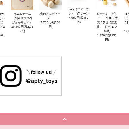
fava（ファーヴ
ァ） グリーン
タカ
オニムゲーム
森のメロディー
おとたま 【グッ
ぼ
4,950円(税450
ない
（別途個別送料
カー
ド・トイ2020 大
ッ
円)
ズ)
がかかります）
7,700円(税700
賞 / 多世代交流
3
イ2
25,463円(税2,31
円)
賞】 [カタログ
5円)
掲載]
12
400
1,650円(税150
円)