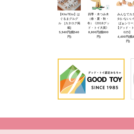
【KItoTEto】は
四季・木つみ木
みんなでカ
ぐるまグルグ
（春・夏・秋・
タ(いないい
ル [カタログ掲
冬）《2018グッ
ばぁシリー
載]
ド・トイ大賞》
【グッド・ト
5,940円(税540
8,800円(税800
025】
円)
円)
4,400円(税
円)