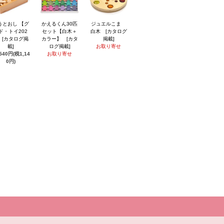
うとおし 【グ
かえるくん30匹
ジュエルこま
ド・トイ202
セット【白木＋
白木 [カタログ
】 [カタログ掲
カラー】 [カタ
掲載]
載]
ログ掲載]
お取り寄せ
,540円(税1,14
お取り寄せ
0円)