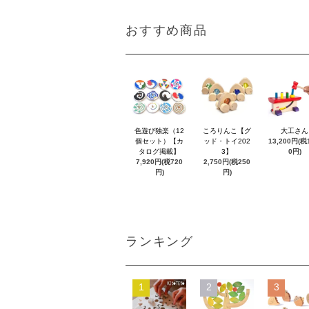
おすすめ商品
色遊び独楽（12
ころりんこ【グ
大工さん
個セット）【カ
ッド・トイ202
13,200円(税1
タログ掲載】
3】
0円)
7,920円(税720
2,750円(税250
円)
円)
ランキング
1
2
3