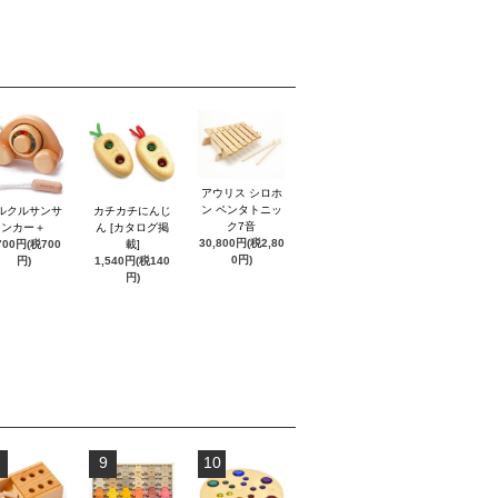
アウリス シロホ
ン ペンタトニッ
ルクルサンサ
カチカチにんじ
ク7音
ンカー＋
ん [カタログ掲
30,800円(税2,80
700円(税700
載]
0円)
円)
1,540円(税140
円)
9
10