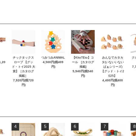
チックタックス
つみつみANIMAL
【KItoTEto】コ
みんなでカタカ
ク
,20
ロープ 【グッ
4,500円(税409
ール [カタログ
タ(いないいない
ド・トイ2025 大
円)
掲載]
ばぁシリーズ)
7,
賞】［カタログ
5,940円(税540
【グッド・トイ2
掲載］
円)
025】
7,920円(税720
4,400円(税400
円)
円)
4
5
6
7
8