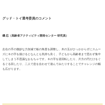
グッド・トイ選考委員のコメント
磯 忍（高齢者アクティビティ開発センター 研究員）
左右の手の微妙な力加減で板の角度を調整し、木の玉がひっかからずにスムー
ズに８の字を描けるとなんとも気持ち良く、子どもから高齢者まで思わず集中
してしまう不思議なおもちゃです。８の字を逆回転したり、片方の円だけをぐ
るぐる回したり、二人で息を合わせて遊んでみたりすることでチャレンジの幅
も広がります。