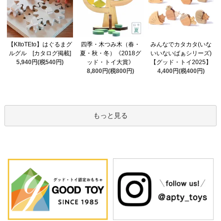
四季・木つみ木（春・
【KItoTEto】はぐるまグ
みんなでカタカタ(いな
夏・秋・冬）《2018グ
ルグル [カタログ掲載]
いいないばぁシリーズ)
ッド・トイ大賞》
5,940円(税540円)
【グッド・トイ2025】
8,800円(税800円)
4,400円(税400円)
もっと見る