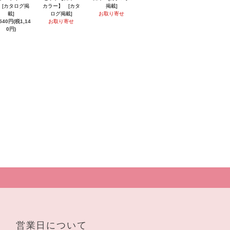
】 [カタログ掲
カラー】 [カタ
掲載]
載]
ログ掲載]
お取り寄せ
,540円(税1,14
お取り寄せ
0円)
営業日について