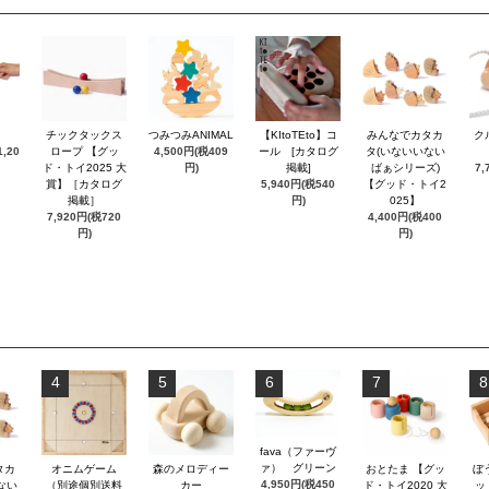
チックタックス
つみつみANIMAL
【KItoTEto】コ
みんなでカタカ
ク
,20
ロープ 【グッ
4,500円(税409
ール [カタログ
タ(いないいない
ド・トイ2025 大
円)
掲載]
ばぁシリーズ)
7,
賞】［カタログ
5,940円(税540
【グッド・トイ2
掲載］
円)
025】
7,920円(税720
4,400円(税400
円)
円)
4
5
6
7
8
fava（ファーヴ
ァ） グリーン
タカ
オニムゲーム
森のメロディー
おとたま 【グッ
ぼ
4,950円(税450
ない
（別途個別送料
カー
ド・トイ2020 大
ッ