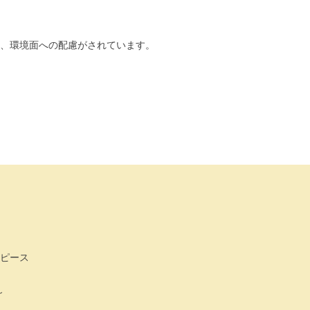
、環境面への配慮がされています。
0ピース
～