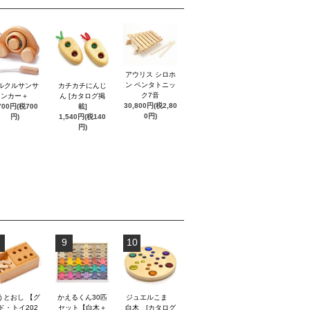
アウリス シロホ
ン ペンタトニッ
ルクルサンサ
カチカチにんじ
ク7音
ンカー＋
ん [カタログ掲
30,800円(税2,80
700円(税700
載]
0円)
円)
1,540円(税140
円)
9
10
うとおし 【グ
かえるくん30匹
ジュエルこま
ド・トイ202
セット【白木＋
白木 [カタログ