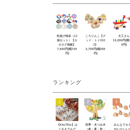
色遊び独楽（12
ころりんこ【グ
大工さん
個セット）【カ
ッド・トイ202
13,200円(税1
タログ掲載】
3】
0円)
7,920円(税720
2,750円(税250
円)
円)
ランキング
1
2
3
【KItoTEto】は
四季・木つみ木
みんなでカ
ぐるまグルグ
（春・夏・秋・
タ(いないい