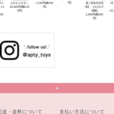
円)
ズ)
がかかります）
7,700円(税700
賞 / 多世代交流
3
イ2
25,463円(税2,31
円)
賞】 [カタログ
5円)
掲載]
12
400
1,650円(税150
円)
配送・送料について
支払い方法について