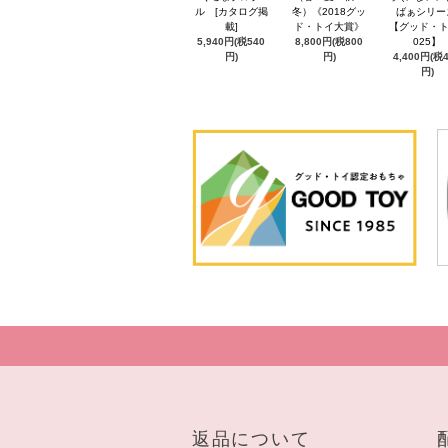
ル [カタログ掲
冬）《2018グッ
ばぁシリー
載]
ド・トイ大賞》
【グッド・ト
5,940円(税540
8,800円(税800
025】
円)
円)
4,400円(税
円)
返品について