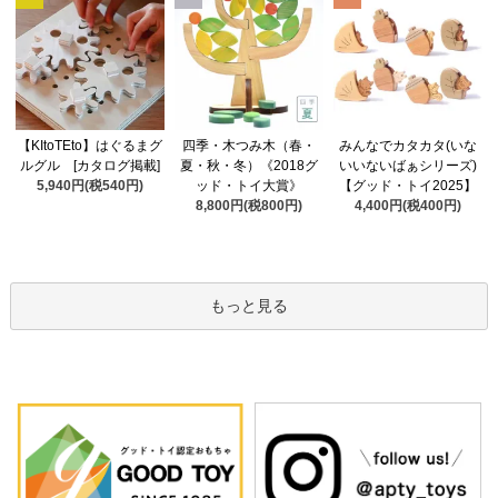
四季・木つみ木（春・
【KItoTEto】はぐるまグ
みんなでカタカタ(いな
夏・秋・冬）《2018グ
ルグル [カタログ掲載]
いいないばぁシリーズ)
ッド・トイ大賞》
5,940円(税540円)
【グッド・トイ2025】
8,800円(税800円)
4,400円(税400円)
もっと見る