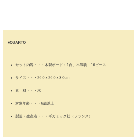
■QUARTO
セット内容・・・木製ボード：1台、木製駒：16ピース
サイズ・・・26.0 x 26.0 x 3.0cm
素 材・・・木
対象年齢・・・6歳以上
製造・生産者・・・ギガミック社（フランス）