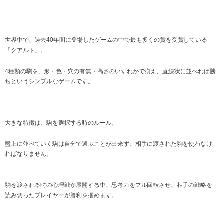
世界中で、過去40年間に登場したゲームの中で最も多くの賞を受賞している
「クアルト」。
4種類の駒を、形・色・穴の有無・高さのいずれかで揃え、直線状に並べれば勝
ちというシンプルなゲームです。
大きな特徴は、駒を選択する時のルール。
盤上に並べていく駒は自分で選ぶことが出来ず、相手に渡された駒を使わなけ
ればなりません。
駒を渡される時の心理戦が展開する中、思考力をフル回転させ、相手の戦略を
読み切ったプレイヤーが勝利を掴めます。