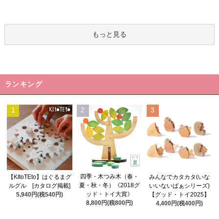
もっと見る
ランキング
1
2
3
四季・木つみ木（春・
【KItoTEto】はぐるまグ
みんなでカタカタ(いな
夏・秋・冬）《2018グ
ルグル [カタログ掲載]
いいないばぁシリーズ)
ッド・トイ大賞》
5,940円(税540円)
【グッド・トイ2025】
8,800円(税800円)
4,400円(税400円)