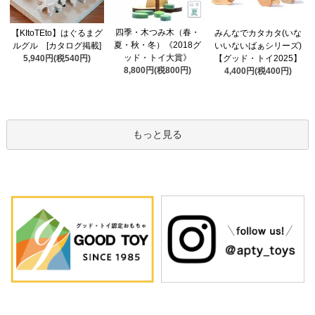
四季・木つみ木（春・
【KItoTEto】はぐるまグ
みんなでカタカタ(いな
夏・秋・冬）《2018グ
ルグル [カタログ掲載]
いいないばぁシリーズ)
ッド・トイ大賞》
5,940円(税540円)
【グッド・トイ2025】
8,800円(税800円)
4,400円(税400円)
もっと見る