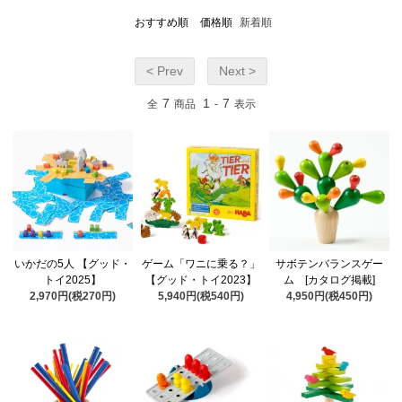
おすすめ順
価格順
新着順
< Prev
Next >
7
1
7
全
商品
-
表示
いかだの5人 【グッド・
ゲーム「ワニに乗る？」
サボテンバランスゲー
トイ2025】
【グッド・トイ2023】
ム [カタログ掲載]
2,970円(税270円)
5,940円(税540円)
4,950円(税450円)