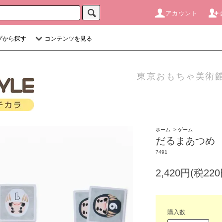
アカウント
プから探す
コンテンツを見る
東京おもちゃ美術館
ホーム
>
ゲーム
だるまあつめ 
7491
2,420円(税220
購入数