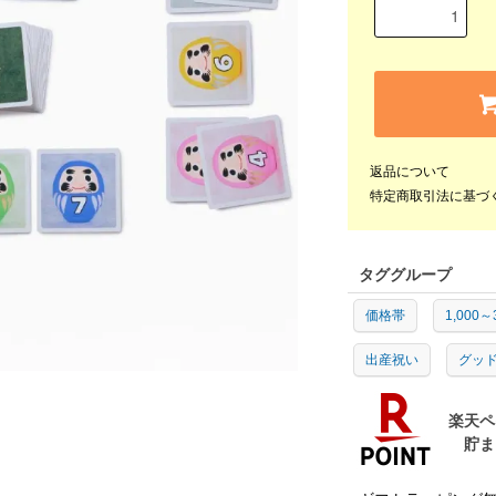
返品について
特定商取引法に基づ
タググループ
価格帯
1,000～
出産祝い
グッ