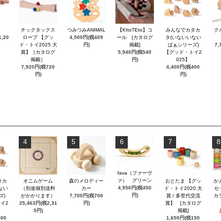
チックタックス
つみつみANIMAL
【KItoTEto】コ
みんなでカタカ
ク
,20
ロープ 【グッ
4,500円(税409
ール [カタログ
タ(いないいない
ド・トイ2025 大
円)
掲載]
ばぁシリーズ)
7,
賞】［カタログ
5,940円(税540
【グッド・トイ2
掲載］
円)
025】
7,920円(税720
4,400円(税400
円)
円)
4
5
6
7
8
fava（ファーヴ
ァ） グリーン
タカ
オニムゲーム
森のメロディー
おとたま 【グッ
か
4,950円(税450
ない
（別途個別送料
カー
ド・トイ2020 大
セ
円)
ズ)
がかかります）
7,700円(税700
賞 / 多世代交流
カ
イ2
25,463円(税2,31
円)
賞】 [カタログ
5円)
掲載]
400
1,650円(税150