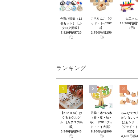
色遊び独楽（12
ころりんこ【グ
大工さん
個セット）【カ
ッド・トイ202
13,200円(税1
タログ掲載】
3】
0円)
7,920円(税720
2,750円(税250
円)
円)
ランキング
1
2
3
【KItoTEto】は
四季・木つみ木
みんなでカ
ぐるまグルグ
（春・夏・秋・
タ(いないい
ル [カタログ掲
冬）《2018グッ
ばぁシリー
載]
ド・トイ大賞》
【グッド・ト
5,940円(税540
8,800円(税800
025】
円)
円)
4,400円(税