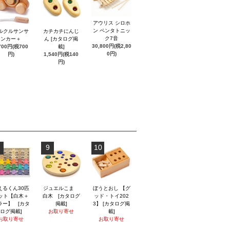
アウリス シロホ
ン ペンタトニッ
ルクルサンサ
カチカチにんじ
ク7音
ンカー＋
ん [カタログ掲
30,800円(税2,80
700円(税700
載]
0円)
円)
1,540円(税140
円)
9
10
えるくん30匹
ジュエルこま
ぼうとおし 【グ
ット【白木＋
白木 [カタログ
ッド・トイ202
ラー】 [カタ
掲載]
3】 [カタログ掲
ログ掲載]
お取り寄せ
載]
お取り寄せ
お取り寄せ