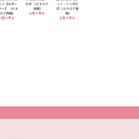
ット【白木＋
白木 [カタログ
ッド・トイ202
ラー】 [カタ
掲載]
3】 [カタログ掲
ログ掲載]
お取り寄せ
載]
お取り寄せ
お取り寄せ