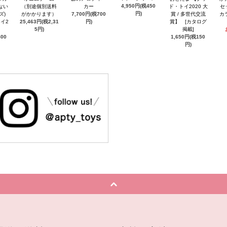
4,950円(税450
ない
（別途個別送料
カー
ド・トイ2020 大
セ
円)
ズ)
がかかります）
7,700円(税700
賞 / 多世代交流
カ
イ2
25,463円(税2,31
円)
賞】 [カタログ
5円)
掲載]
400
1,650円(税150
円)