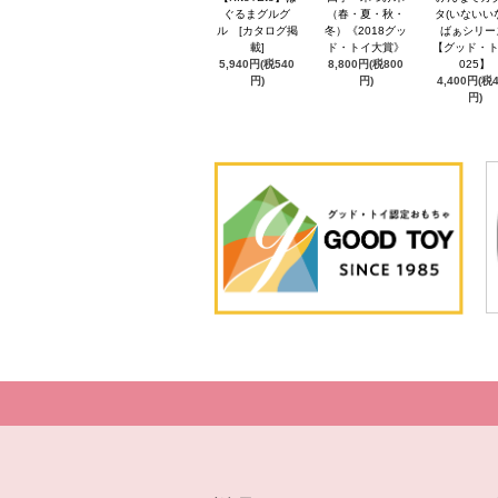
ぐるまグルグ
（春・夏・秋・
タ(いないい
ル [カタログ掲
冬）《2018グッ
ばぁシリー
載]
ド・トイ大賞》
【グッド・ト
5,940円(税540
8,800円(税800
025】
円)
円)
4,400円(税
円)