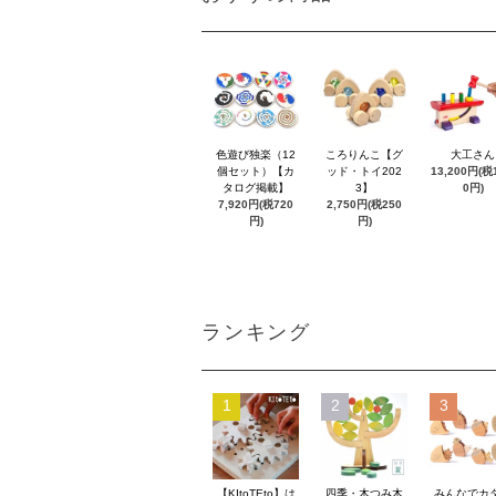
色遊び独楽（12
ころりんこ【グ
大工さん
個セット）【カ
ッド・トイ202
13,200円(税1
タログ掲載】
3】
0円)
7,920円(税720
2,750円(税250
円)
円)
ランキング
1
2
3
【KItoTEto】は
四季・木つみ木
みんなでカ