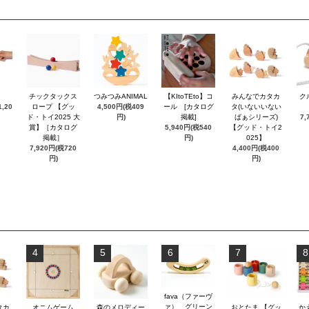
チックタックス
つみつみANIMAL
【KItoTEto】コ
みんなでカタカ
ク
,20
ロープ 【グッ
4,500円(税409
ール [カタログ
タ(いないいない
ド・トイ2025 大
円)
掲載]
ばぁシリーズ)
7,
賞】［カタログ
5,940円(税540
【グッド・トイ2
掲載］
円)
025】
7,920円(税720
4,400円(税400
円)
円)
4
5
6
7
8
fava（ファーヴ
ァ） グリーン
タカ
オニムゲーム
森のメロディー
おとたま 【グッ
か