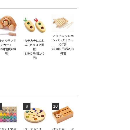
アウリス シロホ
ン ペンタトニッ
ルクルサンサ
カチカチにんじ
ク7音
ンカー＋
ん [カタログ掲
30,800円(税2,80
700円(税700
載]
0円)
円)
1,540円(税140
円)
9
10
えるくん30匹
ジュエルこま
ぼうとおし 【グ