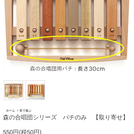
ホーム
>
音で遊ぶ
森の合唱団シリーズ バチのみ 【取り寄せ】
550円(税50円)